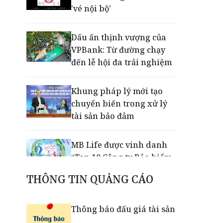
'vé nội bộ'
Dấu ấn thịnh vượng của
VPBank: Từ đường chạy
đến lễ hội đa trải nghiệm
Khung pháp lý mới tạo
chuyển biến trong xử lý
tài sản bảo đảm
MB Life được vinh danh
“Top 10 Công ty Bảo hiểm
Nhân thọ uy tín 2026”
THÔNG TIN QUẢNG CÁO
VPBank, FINAN và
Thông báo đấu giá tài sản
Mastercard tiên phong