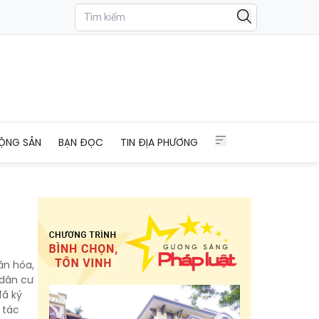
ỘNG SẢN
BẠN ĐỌC
TIN ĐỊA PHƯƠNG
ăn hóa,
 dân cư
đã ký
 tác