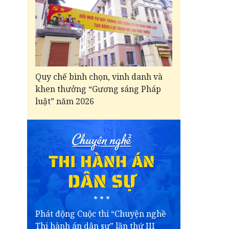
Quy chế bình chọn, vinh danh và
khen thưởng “Gương sáng Pháp
luật” năm 2026
Phát động Cuộc thi “Chuyện nghề
Thi hành án dân sự” lần thứ III