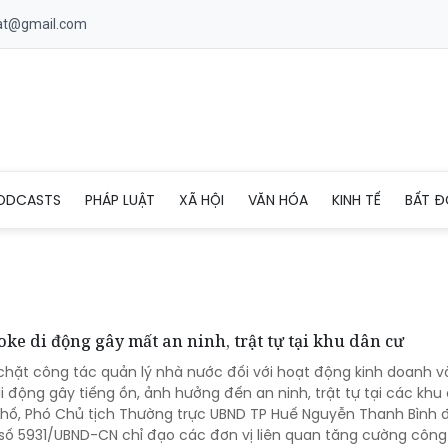
uat@gmail.com
ODCASTS
PHÁP LUẬT
XÃ HỘI
VĂN HÓA
KINH TẾ
BẤT Đ
ke di động gây mất an ninh, trật tự tại khu dân cư
chặt công tác quản lý nhà nước đối với hoạt động kinh doanh v
di động gây tiếng ồn, ảnh hưởng đến an ninh, trật tự tại các khu
phố, Phó Chủ tịch Thường trực UBND TP Huế Nguyễn Thanh Bình 
ố 5931/UBND-CN chỉ đạo các đơn vị liên quan tăng cường công