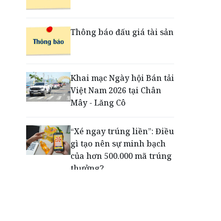
đổi mới trải nghiệm
thanh toán cho doanh
nghiệp với thẻ ghi nợ phi
Thông báo đấu giá tài sản
vật lý
Cuộc tìm kiếm và vá lại
Khai mạc Ngày hội Bán tải
những 'trái tim lỗi'
Việt Nam 2026 tại Chân
Mây - Lăng Cô
“Xé ngay trúng liền”: Điều
gì tạo nên sự minh bạch
của hơn 500.000 mã trúng
thưởng?
Khách hàng lựa chọn 750
căn nhà ở xã hội Phú