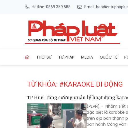
Hotline: 0869 359 588
Email: baodientuphapl
Trang chủ Tag
THỜI SỰ
TƯ PHÁP
MEDIA
QUỐC TẾ
P
TỪ KHÓA: #KARAOKE DI ĐỘNG
TP Huế: Tăng cường quản lý hoạt động karao
(PLVN) - Nhằm siết 
đặc biệt là karaoke 
trên địa bàn thành 
ban hành Công văn s