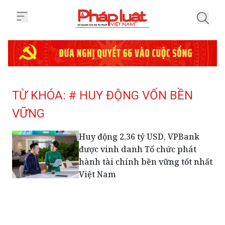
Trang chủ Tag
TỪ KHÓA: # HUY ĐỘNG VỐN BỀN
VỮNG
Huy động 2,36 tỷ USD, VPBank
được vinh danh Tổ chức phát
hành tài chính bền vững tốt nhất
Việt Nam