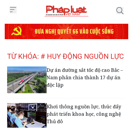
Trang chủ Tag
TỪ KHÓA: # HUY ĐỘNG NGUỒN LỰC
Dự án đường sắt tốc độ cao Bắc –
Nam phân chia thành 17 dự án
độc lập
Khơi thông nguồn lực, thúc đẩy
phát triển khoa học, công nghệ
Thủ đô