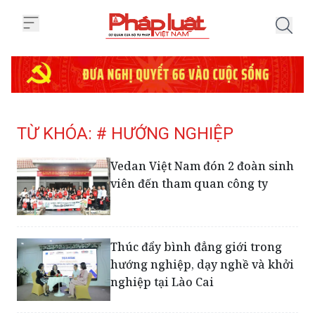
Trang chủ Tag
TỪ KHÓA: # HƯỚNG NGHIỆP
Vedan Việt Nam đón 2 đoàn sinh
viên đến tham quan công ty
Thúc đẩy bình đẳng giới trong
hướng nghiệp, dạy nghề và khởi
nghiệp tại Lào Cai
Tâm sự của người không muốn
có 'những cuộc đời bị đánh cắp'