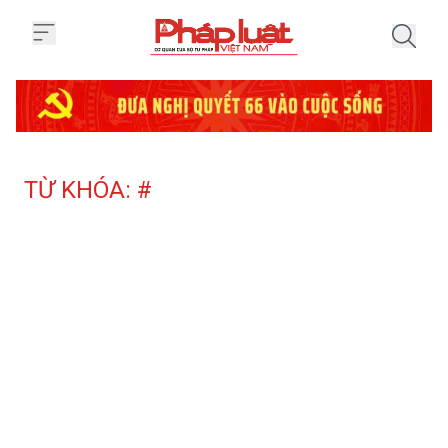
Trang chủ Tag
TỪ KHÓA: #