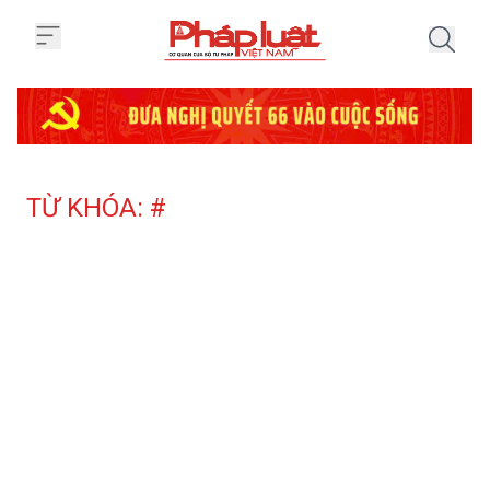
Trang chủ Tag
TỪ KHÓA: #