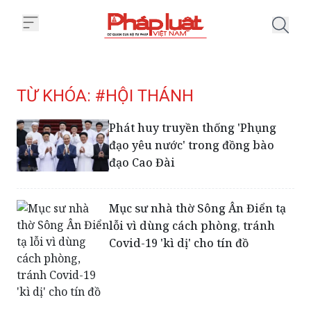
Trang chủ Tag
TỪ KHÓA: #HỘI THÁNH
Phát huy truyền thống 'Phụng
đạo yêu nước' trong đồng bào
đạo Cao Đài
Mục sư nhà thờ Sông Ân Điển tạ
lỗi vì dùng cách phòng, tránh
Covid-19 'kì dị' cho tín đồ