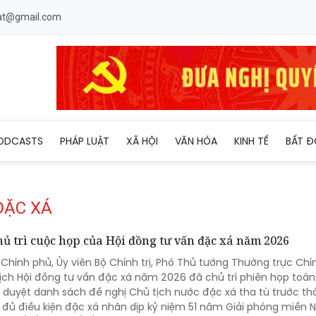
uat@gmail.com
ODCASTS
PHÁP LUẬT
XÃ HỘI
VĂN HÓA
KINH TẾ
BẤT Đ
ĐẶC XÁ
 trì cuộc họp của Hội đồng tư vấn đặc xá năm 2026
ở Chính phủ, Ủy viên Bộ Chính trị, Phó Thủ tướng Thường trực Ch
ịch Hội đồng tư vấn đặc xá năm 2026 đã chủ trì phiên họp toàn
, duyệt danh sách đề nghị Chủ tịch nước đặc xá tha tù trước th
ủ điều kiện đặc xá nhân dịp kỷ niệm 51 năm Giải phóng miền 