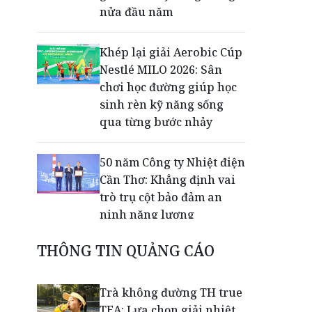
nửa đầu năm
Khép lại giải Aerobic Cúp
Nestlé MILO 2026: Sân
chơi học đường giúp học
sinh rèn kỹ năng sống
qua từng bước nhảy
50 năm Công ty Nhiệt điện
Cần Thơ: Khẳng định vai
trò trụ cột bảo đảm an
ninh năng lượng
THÔNG TIN QUẢNG CÁO
Thạc sĩ Trần Thanh Nhàn
lan tỏa miễn phí kiến
thức luật thuế qua
Trà không đường TH true
livestream
TEA: Lựa chọn giải nhiệt