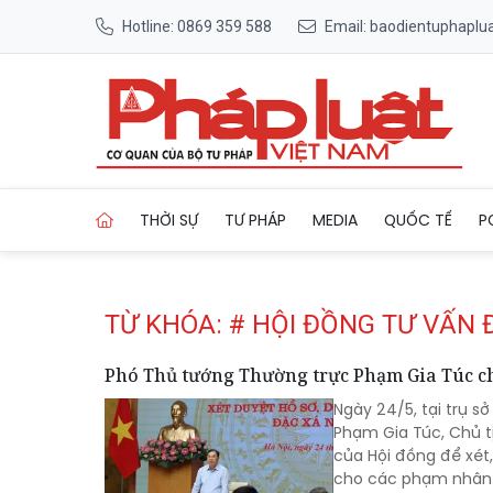
Hotline: 0869 359 588
Email: baodientuphapl
Trang chủ Tag
THỜI SỰ
TƯ PHÁP
MEDIA
QUỐC TẾ
P
TỪ KHÓA: # HỘI ĐỒNG TƯ VẤN 
Phó Thủ tướng Thường trực Phạm Gia Túc chủ
Ngày 24/5, tại trụ s
Phạm Gia Túc, Chủ t
của Hội đồng để xét
cho các phạm nhân đ