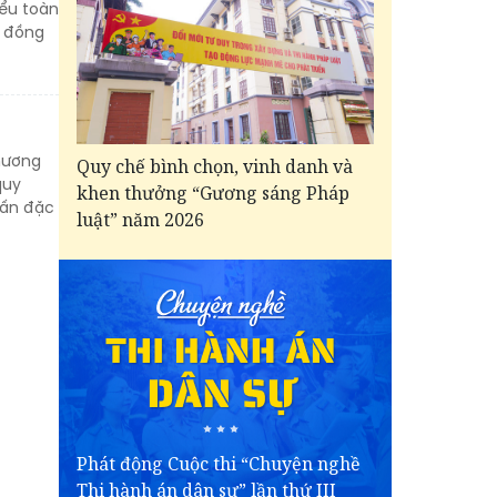
ểu toàn
i đồng
hương
Quy chế bình chọn, vinh danh và
quy
khen thưởng “Gương sáng Pháp
vấn đặc
luật” năm 2026
Phát động Cuộc thi “Chuyện nghề
Thi hành án dân sự” lần thứ III