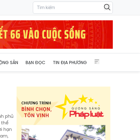
ỘNG SẢN
BẠN ĐỌC
TIN ĐỊA PHƯƠNG
ính phủ
 thể
ời hạn
Nam,