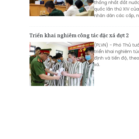
thống nhất đất nước
quốc lần thứ XIV của
nhân dân các cấp, n
Triển khai nghiêm công tác đặc xá đợt 2
(PLVN) - Phó Thủ tư
triển khai nghiêm t
định và tiến độ, th
xá.