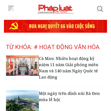
Trang chủ Tag
TỪ KHÓA: # HOẠT ĐỘNG VĂN HÓA
Cà Mau: Nhiều hoạt động kỷ
niệm 51 năm Giải phóng miền
Nam và 140 năm Ngày Quốc tế
Lao động
Một ngày trên đỉnh núi Bà Đen
mùa lễ hội
10 điểm đến hấp dẫn du Xuân