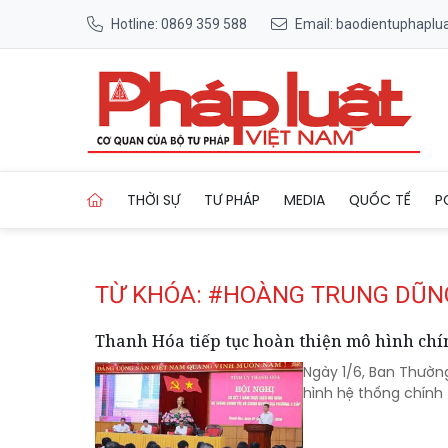
Hotline: 0869 359 588
Email: baodientuphapl
Trang chủ Tag
THỜI SỰ
TƯ PHÁP
MEDIA
QUỐC TẾ
P
TỪ KHÓA: #HOÀNG TRUNG DŨN
Thanh Hóa tiếp tục hoàn thiện mô hình chí
Ngày 1/6, Ban Thườn
hình hệ thống chính 