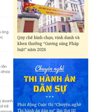
u ông
Quy chế bình chọn, vinh danh và
ọc
khen thưởng “Gương sáng Pháp
luật” năm 2026
 lần
h khóa
rị doanh
Phát động Cuộc thi “Chuyện nghề
Sở Kế
Thi hành án dân sự” lần thứ III
ingsman