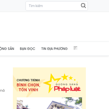
ỘNG SẢN
BẠN ĐỌC
TIN ĐỊA PHƯƠNG
 mô