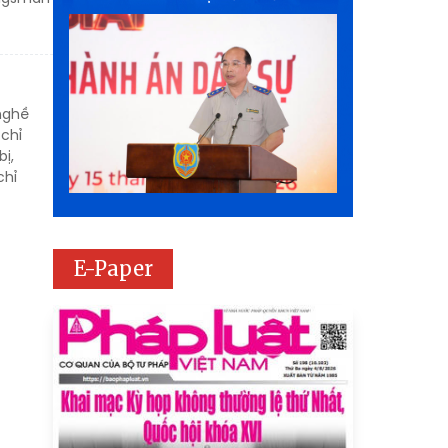
nghề
 chỉ
ị,
chỉ
E-Paper