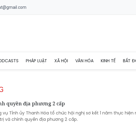
uat@gmail.com
ODCASTS
PHÁP LUẬT
XÃ HỘI
VĂN HÓA
KINH TẾ
BẤT Đ
G
nh quyền địa phương 2 cấp
g vụ Tỉnh ủy Thanh Hóa tổ chức hội nghị sơ kết 1 năm thực hiện
trị và chính quyền địa phương 2 cấp.