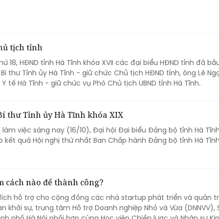
ủ tịch tỉnh
thứ 18, HĐND tỉnh Hà Tĩnh khóa XVII các đại biểu HĐND tỉnh đã bầ
í thư Tỉnh ủy Hà Tĩnh - giữ chức Chủ tịch HĐND tỉnh, ông Lê Ng
 tế Hà Tĩnh - giữ chức vụ Phó Chủ tịch UBND tỉnh Hà Tĩnh.
í thư Tỉnh ủy Hà Tĩnh khóa XIX
 làm việc sáng nay (16/10), Đại hội Đại biểu Đảng bộ tỉnh Hà Tĩnh
o kết quả Hội nghị thứ nhất Ban Chấp hành Đảng bộ tỉnh Hà Tĩn
àm cách nào để thành công?
ch hỗ trợ cho cộng đồng các nhà startup phát triển và quản t
ạn khởi sự, trung tâm Hỗ trợ Doanh nghiệp Nhỏ và Vừa (DNNVV), 
nh phố Hà Nội phối hợp cùng Học viện Chiến lược và Nhân sự K