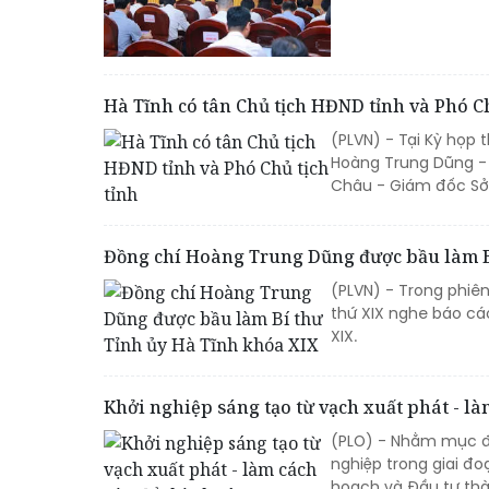
Hà Tĩnh có tân Chủ tịch HĐND tỉnh và Phó Ch
(PLVN) - Tại Kỳ họp 
Hoàng Trung Dũng - B
Châu - Giám đốc Sở Y
Đồng chí Hoàng Trung Dũng được bầu làm B
(PLVN) - Trong phiên
thứ XIX nghe báo cá
XIX.
Khởi nghiệp sáng tạo từ vạch xuất phát - l
(PLO) - Nhằm mục đí
nghiệp trong giai đo
hoạch và Đầu tư thà