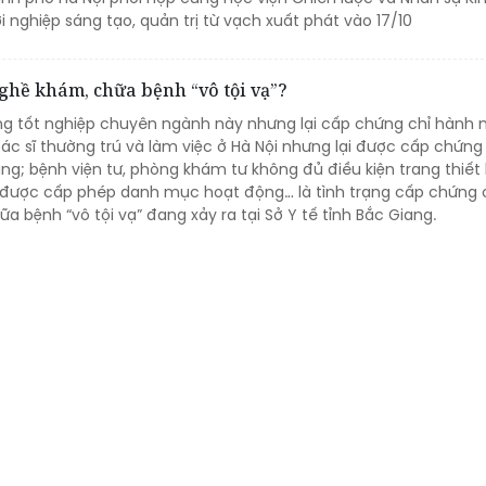
i nghiệp sáng tạo, quản trị từ vạch xuất phát vào 17/10
nghề khám, chữa bệnh “vô tội vạ”?
ằng tốt nghiệp chuyên ngành này nhưng lại cấp chứng chỉ hành 
c sĩ thường trú và làm việc ở Hà Nội nhưng lại được cấp chứng
g; bệnh viện tư, phòng khám tư không đủ điều kiện trang thiết b
được cấp phép danh mục hoạt động… là tình trạng cấp chứng 
 bệnh “vô tội vạ” đang xảy ra tại Sở Y tế tỉnh Bắc Giang.