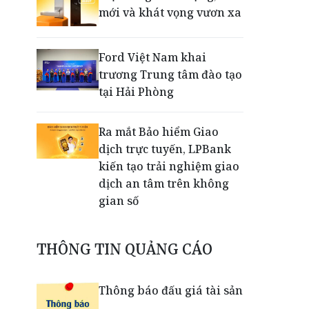
mới và khát vọng vươn xa
Ford Việt Nam khai
trương Trung tâm đào tạo
tại Hải Phòng
Ra mắt Bảo hiểm Giao
dịch trực tuyến, LPBank
kiến tạo trải nghiệm giao
dịch an tâm trên không
gian số
Dấu mốc khẳng định năng
THÔNG TIN QUẢNG CÁO
lực vận hành và thích ứng
của TCIT
Thông báo đấu giá tài sản