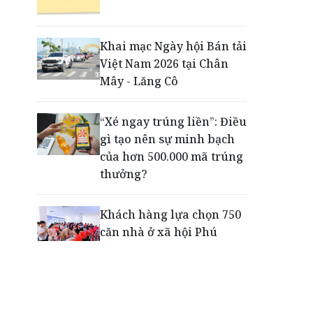
Động lực cho doanh
nghiệp nhà nước: Giải bài
toán thưởng vượt kế
Khai mạc Ngày hội Bán tải
hoạch
Việt Nam 2026 tại Chân
Mây - Lăng Cô
Phú Quốc - Thiên đường
lập nghiệp của người trẻ
“Xé ngay trúng liền”: Điều
toàn cầu
gì tạo nên sự minh bạch
của hơn 500.000 mã trúng
thưởng?
Khách hàng lựa chọn 750
căn nhà ở xã hội Phú
Cường Home – Phú Quý
trong hơn 3 giờ
Thông báo tìm người