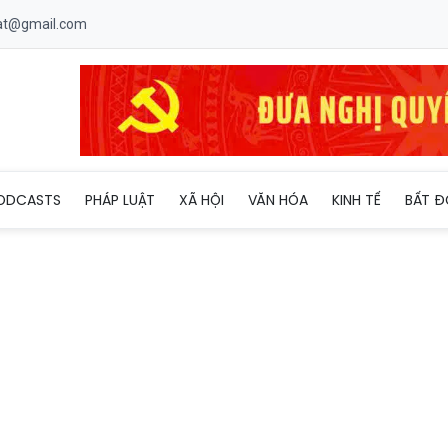
uat@gmail.com
ODCASTS
PHÁP LUẬT
XÃ HỘI
VĂN HÓA
KINH TẾ
BẤT Đ