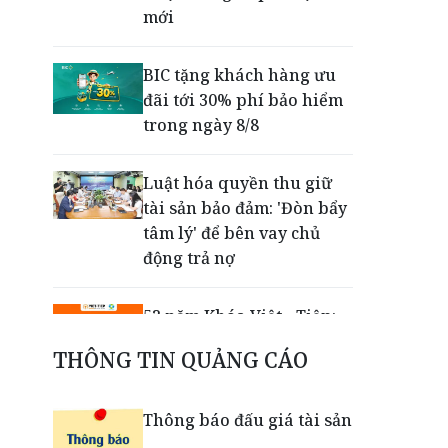
mới
BIC tặng khách hàng ưu
đãi tới 30% phí bảo hiểm
trong ngày 8/8
Luật hóa quyền thu giữ
tài sản bảo đảm: 'Đòn bẩy
tâm lý' để bên vay chủ
động trả nợ
52 năm Khóa Việt - Tiệp:
Giữ vững thương hiệu
THÔNG TIN QUẢNG CÁO
Việt bằng chất lượng, đổi
mới và khát vọng vươn xa
Thông báo đấu giá tài sản