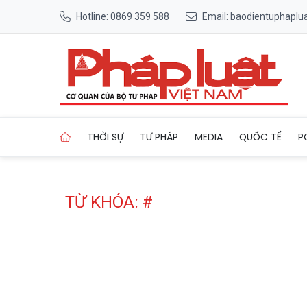
Hotline: 0869 359 588
Email: baodientuphapl
Trang chủ Tag
THỜI SỰ
TƯ PHÁP
MEDIA
QUỐC TẾ
P
TỪ KHÓA: #