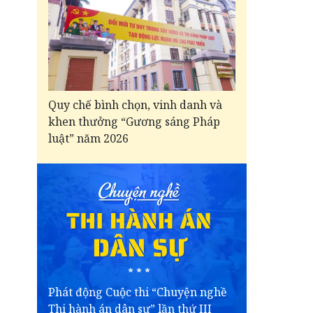
Quy chế bình chọn, vinh danh và
khen thưởng “Gương sáng Pháp
luật” năm 2026
Phát động Cuộc thi “Chuyện nghề
Thi hành án dân sự” lần thứ III