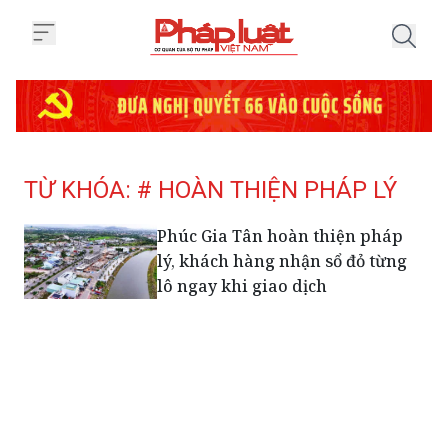
Trang chủ Tag
TỪ KHÓA: # HOÀN THIỆN PHÁP LÝ
Phúc Gia Tân hoàn thiện pháp
lý, khách hàng nhận sổ đỏ từng
lô ngay khi giao dịch