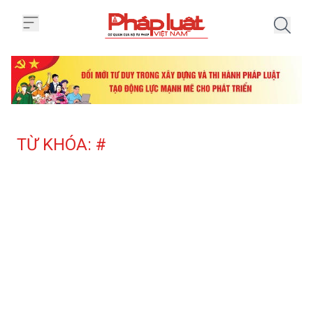
Trang chủ Tag
TỪ KHÓA: #