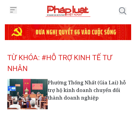
Trang chủ Tag
TỪ KHÓA: #HỖ TRỢ KINH TẾ TƯ
NHÂN
Phường Thống Nhất (Gia Lai) hỗ
trợ hộ kinh doanh chuyển đổi
thành doanh nghiệp