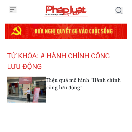
Trang chủ Tag
TỪ KHÓA: # HÀNH CHÍNH CÔNG
LƯU ĐỘNG
Hiệu quả mô hình “Hành chính
công lưu động”