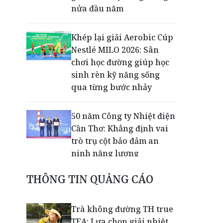
nửa đầu năm
Khép lại giải Aerobic Cúp
Nestlé MILO 2026: Sân
chơi học đường giúp học
sinh rèn kỹ năng sống
qua từng bước nhảy
50 năm Công ty Nhiệt điện
Cần Thơ: Khẳng định vai
trò trụ cột bảo đảm an
ninh năng lượng
THÔNG TIN QUẢNG CÁO
Thạc sĩ Trần Thanh Nhàn
lan tỏa miễn phí kiến
thức luật thuế qua
Trà không đường TH true
livestream
TEA: Lựa chọn giải nhiệt