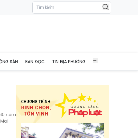
ỘNG SẢN
BẠN ĐỌC
TIN ĐỊA PHƯƠNG
 60 năm
 Mai