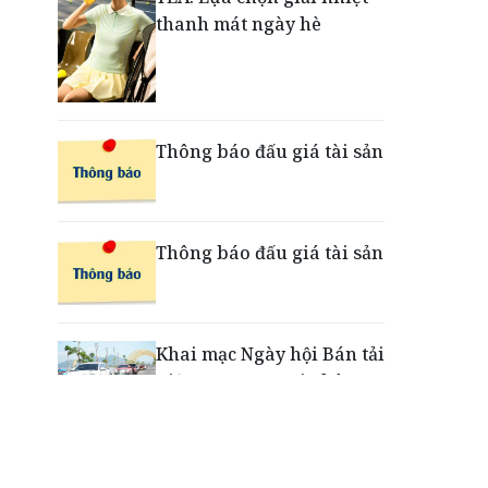
thanh mát ngày hè
Giải mã bộ 3 trụ cột giúp
TPBank liên tục trụ vững
Top 10 Ngân hàng tư
nhân uy tín
Thông báo đấu giá tài sản
EVNHCMC kỷ niệm 50 năm
thành lập và đón nhận
Thông báo đấu giá tài sản
Huân chương Lao động
Hạng 3
Khai mạc Ngày hội Bán tải
Việt Nam 2026 tại Chân
Mây - Lăng Cô
“Xé ngay trúng liền”: Điều