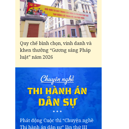
Quy chế bình chọn, vinh danh và
khen thưởng “Gương sáng Pháp
luật” năm 2026
Phát động Cuộc thi “Chuyện nghề
Thi hành án dân sự” lần thứ III