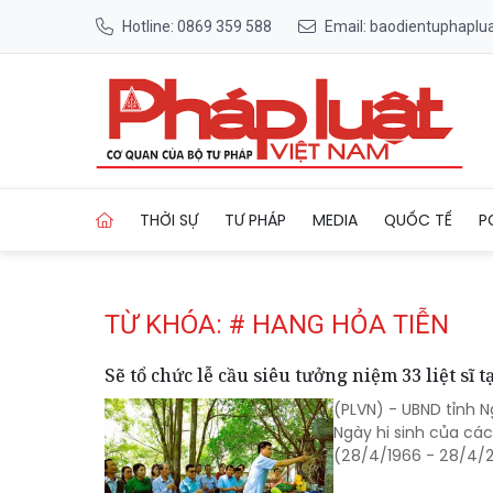
Hotline: 0869 359 588
Email: baodientuphapl
Trang chủ Tag
THỜI SỰ
TƯ PHÁP
MEDIA
QUỐC TẾ
P
TỪ KHÓA: # HANG HỎA TIỄN
Sẽ tổ chức lễ cầu siêu tưởng niệm 33 liệt sĩ 
(PLVN) - UBND tỉnh 
Ngày hi sinh của các
(28/4/1966 - 28/4/