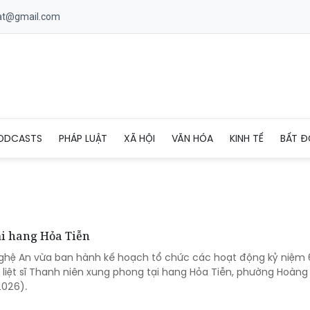
uat@gmail.com
ODCASTS
PHÁP LUẬT
XÃ HỘI
VĂN HÓA
KINH TẾ
BẤT Đ
tại hang Hỏa Tiễn
Nghệ An vừa ban hành kế hoạch tổ chức các hoạt động kỷ niệm
 liệt sĩ Thanh niên xung phong tại hang Hỏa Tiễn, phường Hoàng
2026).