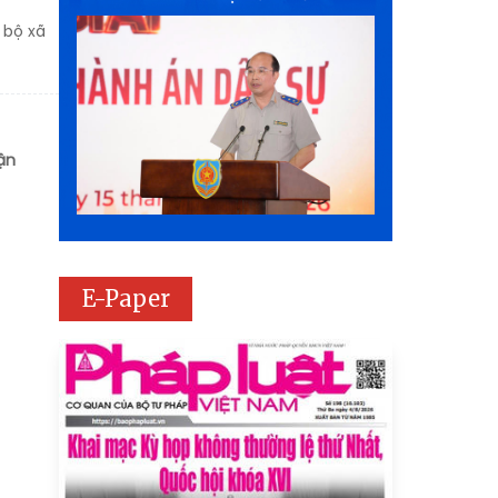
 bộ xã
ận
E-Paper