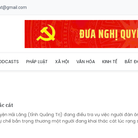
uat@gmail.com
ODCASTS
PHÁP LUẬT
XÃ HỘI
VĂN HÓA
KINH TẾ
BẤT Đ
c cát
ện Hải Lăng (tỉnh Quảng Trị) đang điều tra vụ việc người đàn ô
ự chế bắn trọng thương một người đang khai thác cát lúc rạng 