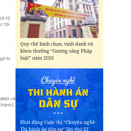
Lê Sỹ
c tội
Quy chế bình chọn, vinh danh và
khen thưởng “Gương sáng Pháp
luật” năm 2026
gờ bị
-UBND về
Chánh).
Phát động Cuộc thi “Chuyện nghề
Thi hành án dân sự” lần thứ III