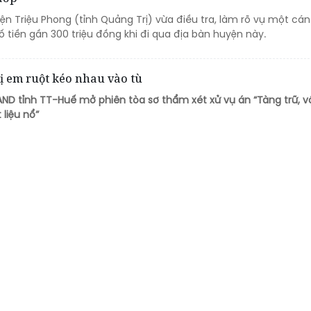
n Triệu Phong (tỉnh Quảng Trị) vừa điều tra, làm rõ vụ một cán
 tiền gần 300 triệu đồng khi đi qua địa bàn huyện này.
ị em ruột kéo nhau vào tù
AND tỉnh TT-Huế mở phiên tòa sơ thẩm xét xử vụ án “Tàng trữ, v
 liệu nổ”