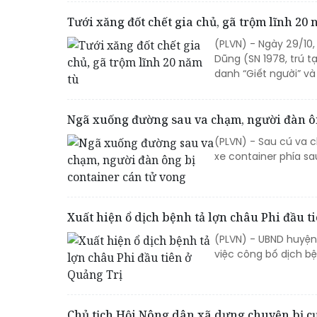
Tưới xăng đốt chết gia chủ, gã trộm lĩnh 20 
(PLVN) - Ngày 29/10,
Dũng (SN 1978, trú tạ
danh “Giết người” và
Ngã xuống đường sau va chạm, người đàn ôn
(PLVN) - Sau cú va c
xe container phía sa
Xuất hiện ổ dịch bệnh tả lợn châu Phi đầu t
(PLVN) - UBND huyện
việc công bố dịch bệ
Chủ tịch Hội Nông dân xã dựng chuyện bị c