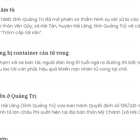
năm tù
 TAND tỉnh Quảng Trị đã mở phiên sơ thẩm hình sự xét xử bị cáo 
i thôn Văn Qũy, xã Hải Tân, huyện Hải Lăng, tỉnh Quảng Trị) về cá
 “Trộm cắp tài sản”.
g bị container cán tử vong
hạm với xe bán tải, người đàn ông 61 tuổi ngã ra đường thì bất n
u lao tới cán phải, hậu quả khiến nạn nhân tử vong tại chỗ.
iên ở Quảng Trị
 Hải Lăng (tỉnh Quảng Trị) vừa ban hành Quyết định số 136/QĐ
nh tả lợn châu Phi xuất hiện tại địa bàn thôn Mỹ Chánh (xã Hải 
ướp