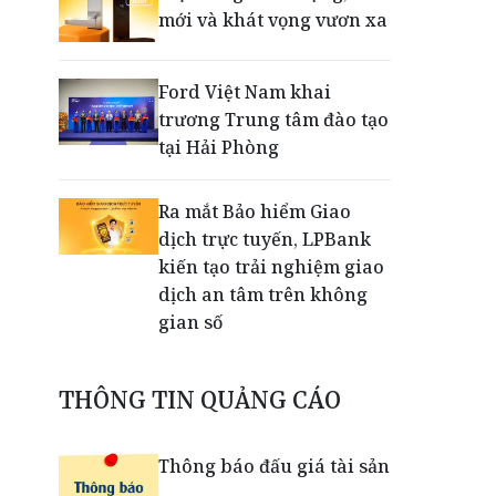
mới và khát vọng vươn xa
Ford Việt Nam khai
trương Trung tâm đào tạo
tại Hải Phòng
Ra mắt Bảo hiểm Giao
dịch trực tuyến, LPBank
kiến tạo trải nghiệm giao
dịch an tâm trên không
gian số
Dấu mốc khẳng định năng
THÔNG TIN QUẢNG CÁO
lực vận hành và thích ứng
của TCIT
Thông báo đấu giá tài sản