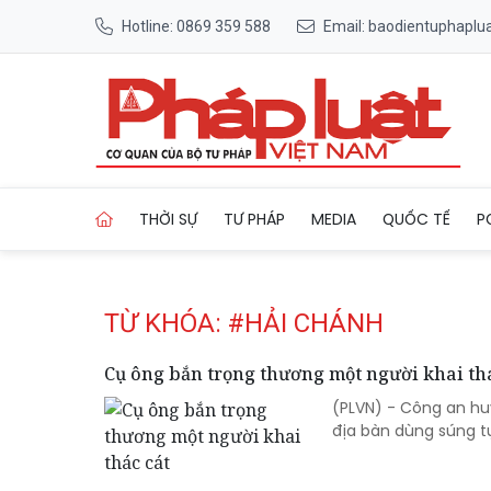
Hotline: 0869 359 588
Email: baodientuphapl
Trang chủ Tag
THỜI SỰ
TƯ PHÁP
MEDIA
QUỐC TẾ
P
TỪ KHÓA: #HẢI CHÁNH
Cụ ông bắn trọng thương một người khai thá
(PLVN) - Công an huy
địa bàn dùng súng t