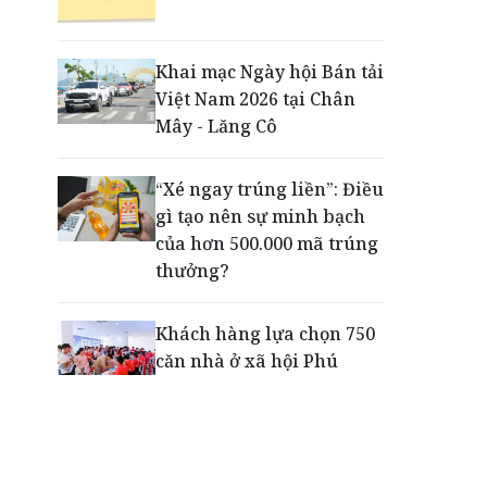
Động lực cho doanh
nghiệp nhà nước: Giải bài
toán thưởng vượt kế
Khai mạc Ngày hội Bán tải
hoạch
Việt Nam 2026 tại Chân
Mây - Lăng Cô
Phú Quốc - Thiên đường
lập nghiệp của người trẻ
“Xé ngay trúng liền”: Điều
toàn cầu
gì tạo nên sự minh bạch
của hơn 500.000 mã trúng
thưởng?
Khách hàng lựa chọn 750
căn nhà ở xã hội Phú
Cường Home – Phú Quý
trong hơn 3 giờ
Thông báo tìm người