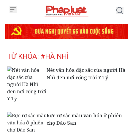
Trang chủ Tag
TỪ KHÓA: #HÀ NHÌ
Nét văn hóa đặc sắc của người Hà
Nhì đen nơi cổng trời Y Tý
Rực rỡ sắc màu văn hóa ở phiên
chợ Dào San