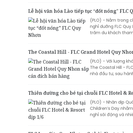
Lễ hội văn hóa Lào tiếp tục “đốt nóng” FLC
(PLO) - Nằm trong c
nghỉ dưỡng FLC Quy N
trăm du khách tham
The Coastal Hill - FLC Grand Hotel Quy Nho
(PLO) - Với lượng k
The Coastal Hill - F
nhà đầu tư, sau hành
Thiên đường cho bé tại chuỗi FLC Hotel & Re
(PLO) - Nhân dịp Quố
Children’s Day nhằm
nghỉ sôi động và nhiề