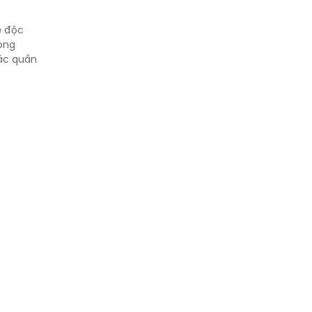
gì tạo nên sự minh bạch
của hơn 500.000 mã trúng
e độc
thưởng?
rong
các quần
Khách hàng lựa chọn 750
căn nhà ở xã hội Phú
Cường Home – Phú Quý
trong hơn 3 giờ