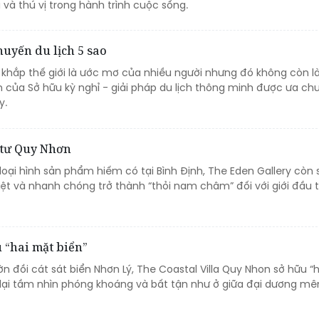
 và thú vị trong hành trình cuộc sống.
uyến du lịch 5 sao
o khắp thế giới là ước mơ của nhiều người nhưng đó không còn l
ện của Sở hữu kỳ nghỉ - giải pháp du lịch thông minh được ưa c
y.
u tư Quy Nhơn
 loại hình sản phẩm hiếm có tại Bình Định, The Eden Gallery còn
iệt và nhanh chóng trở thành “thỏi nam châm” đối với giới đầu t
u “hai mặt biển”
n đồi cát sát biển Nhơn Lý, The Coastal Villa Quy Nhon sở hữu “
lại tầm nhìn phóng khoáng và bất tận như ở giữa đại dương mê