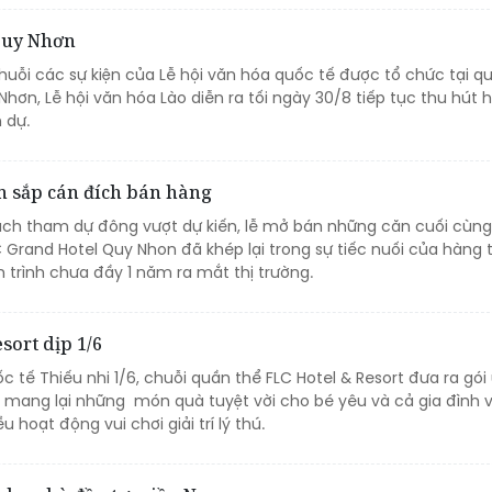
 Quy Nhơn
huỗi các sự kiện của Lễ hội văn hóa quốc tế được tổ chức tại q
hơn, Lễ hội văn hóa Lào diễn ra tối ngày 30/8 tiếp tục thu hút 
 dự.
n sắp cán đích bán hàng
hách tham dự đông vượt dự kiến, lễ mở bán những căn cuối cùng
LC Grand Hotel Quy Nhon đã khép lại trong sự tiếc nuối của hàng
 trình chưa đầy 1 năm ra mắt thị trường.
sort dịp 1/6
c tế Thiếu nhi 1/6, chuỗi quần thể FLC Hotel & Resort đưa ra gói
 mang lại những món quà tuyệt vời cho bé yêu và cả gia đình v
u hoạt động vui chơi giải trí lý thú.