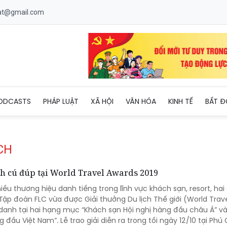
uat@gmail.com
ODCASTS
PHÁP LUẬT
XÃ HỘI
VĂN HÓA
KINH TẾ
BẤT Đ
CH
h cú đúp tại World Travel Awards 2019
iều thương hiệu danh tiếng trong lĩnh vực khách sạn, resort, hai
ập đoàn FLC vừa được Giải thưởng Du lịch Thế giới (World Trav
danh tại hai hạng mục “Khách sạn Hội nghị hàng đầu châu Á” và
 đầu Việt Nam”. Lễ trao giải diễn ra trong tối ngày 12/10 tại Phú