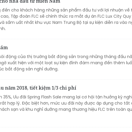
g cho nhà đầu tư miền Nam
đến cho khách hàng những sản phẩm đầu tư với lợi nhuận về t
 cao, Tập đoàn FLC sẽ chính thức ra mắt dự án FLC Lux City Quy
và sầm uất nhất khu vực Nam Trung Bộ tại sự kiện diễn ra vào 
nh.
 đám
 sôi động của thị trường bất động sản trong những tháng đầu n
ngờ xuất hiện với một loạt sự kiện đình đám mang đến thêm luồ
úc bất động sản nghỉ dưỡng.
 năm 2018, tiết kiệm 1/3 chi phí
 35%, Ưu đãi Spring Flash Sale mang lại cơ hội tận hưởng kỳ ng
í rất hợp lý. Đặc biệt hơn, mức ưu đãi này được áp dụng cho tất
hách sạn và khu nghỉ dưỡng mang thương hiệu FLC trên toàn q