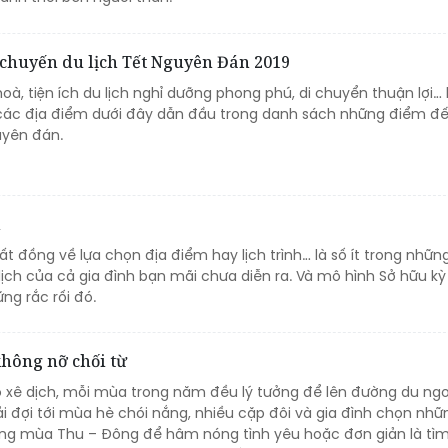
chuyến du lịch Tết Nguyên Đán 2019
hoà, tiện ích du lịch nghỉ dưỡng phong phú, di chuyển thuận lợi… 
 các địa điểm dưới đây dẫn đầu trong danh sách những điểm đ
uyên đán.
n
bất đồng về lựa chọn địa điểm hay lịch trình… là số ít trong nhữn
ịch của cả gia đình bạn mãi chưa diễn ra. Và mô hình Sở hữu kỳ 
ng rắc rối đó.
hông nỡ chối từ
đồ xê dịch, mỗi mùa trong năm đều lý tưởng để lên đường du ng
i đợi tới mùa hè chói nắng, nhiều cặp đôi và gia đình chọn nhữ
ng mùa Thu – Đông để hâm nóng tình yêu hoặc đơn giản là tì