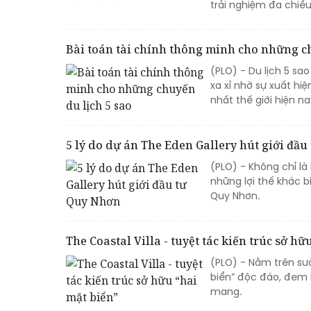
trải nghiệm đa chiều
Bài toán tài chính thông minh cho những ch
(PLO) - Du lịch 5 sa
xa xỉ nhờ sự xuất hi
nhất thế giới hiện na
5 lý do dự án The Eden Gallery hút giới đầ
(PLO) - Không chỉ là
những lợi thế khác b
Quy Nhơn.
The Coastal Villa - tuyệt tác kiến trúc sở hữ
(PLO) - Nằm trên sườ
biển” độc đáo, đem 
mang.