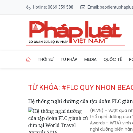
Hotline: 0869 359 588
Email: baodientuphapl
Trang chủ Tag
THỜI SỰ
TƯ PHÁP
MEDIA
QUỐC TẾ
P
TỪ KHÓA: #FLC QUY NHON BEA
Hệ thống nghỉ dưỡng của tập đoàn FLC giàn
(PLVN) - Vượt qua nh
thể nghỉ dưỡng của T
Awards – WTA) vinh 
nghỉ dưỡng biển hàng