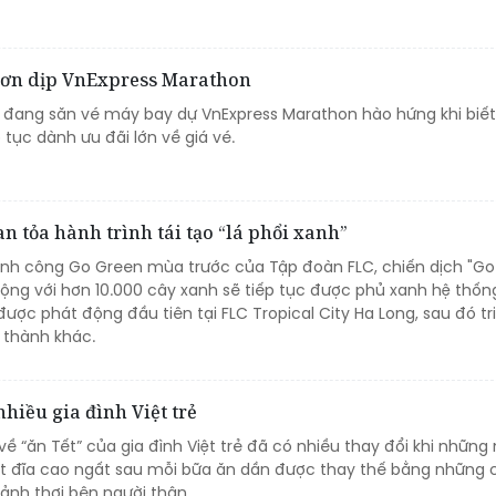
hơn dịp VnExpress Marathon
i đang săn vé máy bay dự VnExpress Marathon hào hứng khi biết
tục dành ưu đãi lớn về giá vé.
n tỏa hành trình tái tạo “lá phổi xanh”
hành công Go Green mùa trước của Tập đoàn FLC, chiến dịch "G
động với hơn 10.000 cây xanh sẽ tiếp tục được phủ xanh hệ thố
 được phát động đầu tiên tại FLC Tropical City Ha Long, sau đó tr
h thành khác.
hiều gia đình Việt trẻ
ề “ăn Tết” của gia đình Việt trẻ đã có nhiều thay đổi khi nhữn
t đĩa cao ngất sau mỗi bữa ăn dần được thay thế bằng những
hảnh thơi bên người thân.