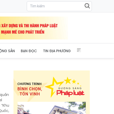
ỘNG SẢN
BẠN ĐỌC
TIN ĐỊA PHƯƠNG
 quần
el
 “Khu
 Quốc,