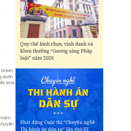
Quy chế bình chọn, vinh danh và
khen thưởng “Gương sáng Pháp
luật” năm 2026
o Green
ng quần
iển khai
g mâm
Phát động Cuộc thi “Chuyện nghề
 chuyến
Thi hành án dân sự” lần thứ III