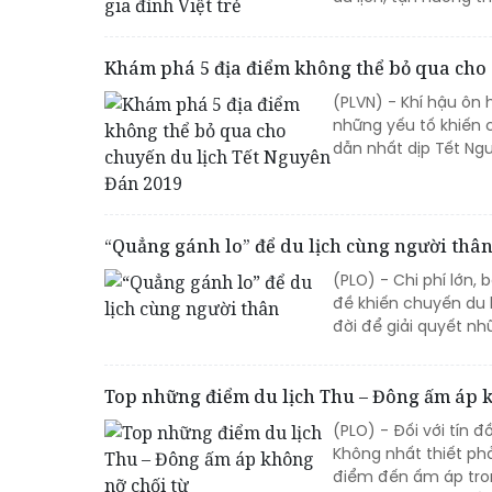
Khám phá 5 địa điểm không thể bỏ qua cho 
(PLVN) - Khí hậu ôn 
những yếu tố khiến
dẫn nhất dịp Tết Ng
“Quẳng gánh lo” để du lịch cùng người thâ
(PLO) - Chi phí lớn, 
đề khiến chuyến du l
đời để giải quyết nhữ
Top những điểm du lịch Thu – Đông ấm áp k
(PLO) - Đối với tín 
Không nhất thiết phả
điểm đến ấm áp tro