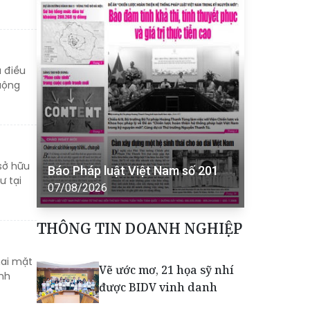
à điều
huộng
 sở hữu
Báo Pháp luật Việt Nam số 201
ư tại
07/08/2026
THÔNG TIN DOANH NGHIỆP
hai mặt
Vẽ ước mơ, 21 họa sỹ nhí
nh
được BIDV vinh danh