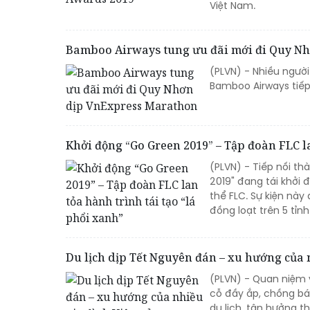
Việt Nam.
Bamboo Airways tung ưu đãi mới đi Quy N
(PLVN) - Nhiều ngườ
Bamboo Airways tiếp 
Khởi động “Go Green 2019” – Tập đoàn FLC la
(PLVN) - Tiếp nối t
2019" đang tái khởi 
thể FLC. Sự kiện này
đồng loạt trên 5 tỉn
Du lịch dịp Tết Nguyên đán – xu hướng của n
(PLVN) - Quan niệm v
cỗ đầy ắp, chồng bá
du lịch, tận hưởng t