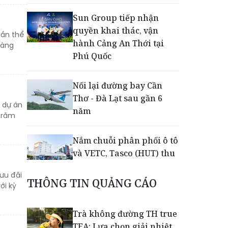
Sun Group tiếp nhận
quyền khai thác, vận
uần thể
hành Cảng An Thới tại
hàng
Phú Quốc
Nối lại đường bay Cần
Thơ - Đà Lạt sau gần 6
 dự án
năm
 trăm
Nắm chuỗi phân phối ô tô
và VETC, Tasco (HUT) thu
gần 21.900 tỷ đồng trong
 ưu đãi
nửa đầu năm
THÔNG TIN QUẢNG CÁO
ới kỳ
Khép lại giải Aerobic Cúp
Trà không đường TH true
Nestlé MILO 2026: Sân
TEA: Lựa chọn giải nhiệt