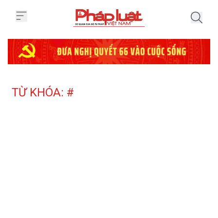
Trang chủ Tag
TỪ KHÓA: #