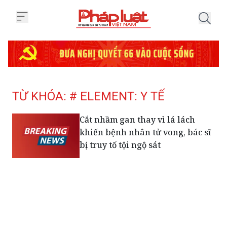
Trang chủ Tag
TỪ KHÓA: # ELEMENT: Y TẾ
Cắt nhầm gan thay vì lá lách
khiến bệnh nhân tử vong, bác sĩ
bị truy tố tội ngộ sát