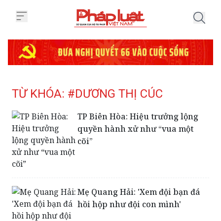
Trang chủ Tag
TỪ KHÓA: #DƯƠNG THỊ CÚC
TP Biên Hòa: Hiệu trưởng lộng
quyền hành xử như “vua một
cõi”
Mẹ Quang Hải: 'Xem đội bạn đá
hồi hộp như đội con mình'