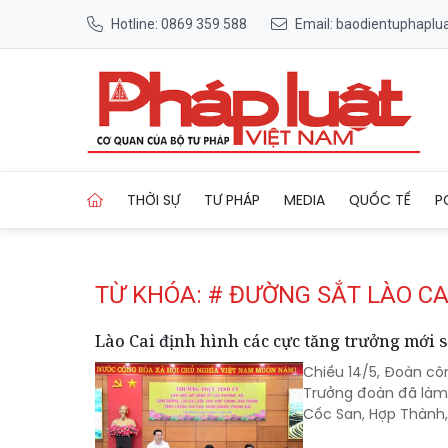
Hotline: 0869 359 588
Email: baodientuphapl
Trang chủ Tag
THỜI SỰ
TƯ PHÁP
MEDIA
QUỐC TẾ
P
TỪ KHÓA: # ĐƯỜNG SẮT LÀO CAI
Lào Cai định hình các cực tăng trưởng mới 
Chiều 14/5, Đoàn cô
Trưởng đoàn đã làm 
Cốc San, Hợp Thành,