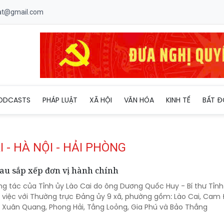
uat@gmail.com
ODCASTS
PHÁP LUẬT
XÃ HỘI
VĂN HÓA
KINH TẾ
BẤT Đ
 - HÀ NỘI - HẢI PHÒNG
sau sắp xếp đơn vị hành chính
ng tác của Tỉnh ủy Lào Cai do ông Dương Quốc Huy - Bí thư Tỉnh
việc với Thường trực Đảng ủy 9 xã, phường gồm: Lào Cai, Cam
 Xuân Quang, Phong Hải, Tằng Loỏng, Gia Phú và Bảo Thắng