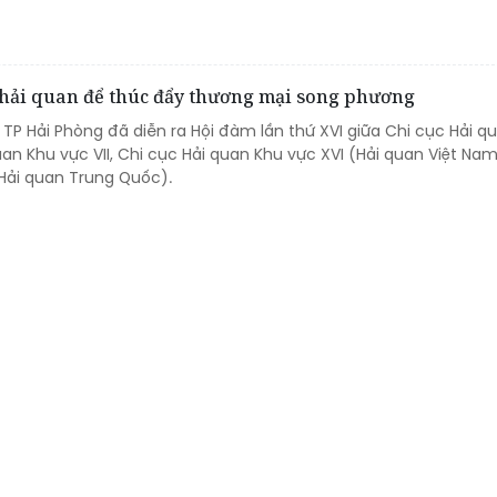
 hải quan để thúc đẩy thương mại song phương
i TP Hải Phòng đã diễn ra Hội đàm lần thứ XVI giữa Chi cục Hải q
quan Khu vực VII, Chi cục Hải quan Khu vực XVI (Hải quan Việt Nam
Hải quan Trung Quốc).