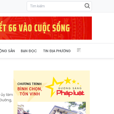
ỘNG SẢN
BẠN ĐỌC
TIN ĐỊA PHƯƠNG
 ủy làm
 Đường,