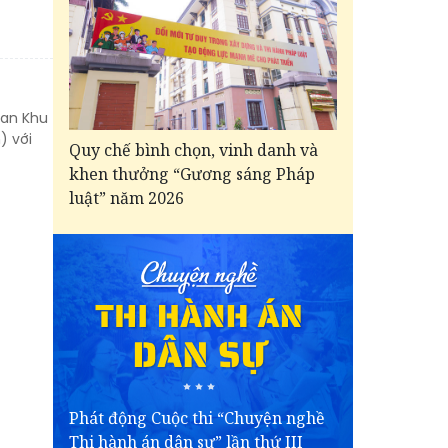
uan Khu
) với
Quy chế bình chọn, vinh danh và
khen thưởng “Gương sáng Pháp
luật” năm 2026
Phát động Cuộc thi “Chuyện nghề
Thi hành án dân sự” lần thứ III