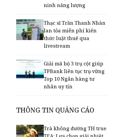
ninh năng lượng
Thạc sĩ Trần Thanh Nhàn
lan tỏa miễn phí kiến
thức luật thuế qua
livestream
Giải mã bộ 3 trụ cột giúp
TPBank liên tục trụ vững
Top 10 Ngân hàng tư
nhân uy tín
EVNHCMC kỷ niệm 50 năm
THÔNG TIN QUẢNG CÁO
thành lập và đón nhận
Huân chương Lao động
Hạng 3
Trà không đường TH true
TEA: Lựa chọn giải nhiệt