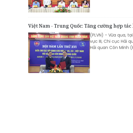
Việt Nam - Trung Quốc: Tăng cường hợp tác
(PLVN) - Vừa qua, tạ
vực III, Chi cục Hải 
Hải quan Côn Minh (