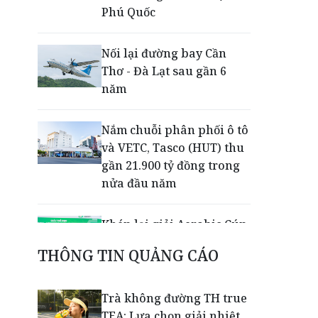
Phú Quốc
Nối lại đường bay Cần
Thơ - Đà Lạt sau gần 6
năm
Nắm chuỗi phân phối ô tô
và VETC, Tasco (HUT) thu
gần 21.900 tỷ đồng trong
nửa đầu năm
Khép lại giải Aerobic Cúp
Nestlé MILO 2026: Sân
THÔNG TIN QUẢNG CÁO
chơi học đường giúp học
sinh rèn kỹ năng sống
qua từng bước nhảy
Trà không đường TH true
TEA: Lựa chọn giải nhiệt