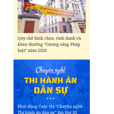
Quy chế bình chọn, vinh danh và
khen thưởng “Gương sáng Pháp
luật” năm 2026
Phát động Cuộc thi “Chuyện nghề
Thi hành án dân sự” lần thứ III