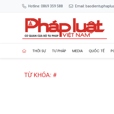
Hotline: 0869 359 588
Email: baodientuphapl
Trang chủ Tag
THỜI SỰ
TƯ PHÁP
MEDIA
QUỐC TẾ
P
TỪ KHÓA: #