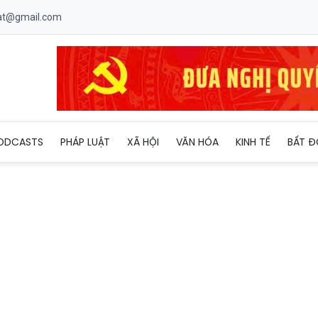
uat@gmail.com
ODCASTS
PHÁP LUẬT
XÃ HỘI
VĂN HÓA
KINH TẾ
BẤT Đ