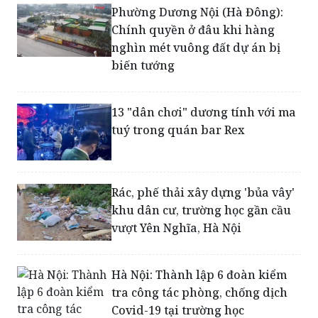
Phường Dương Nội (Hà Đông):
Chính quyền ở đâu khi hàng
nghìn mét vuông đất dự án bị
biến tướng
13 "dân chơi" dương tính với ma
tuý trong quán bar Rex
Rác, phế thải xây dựng 'bủa vây'
khu dân cư, trường học gần cầu
vượt Yên Nghĩa, Hà Nội
Hà Nội: Thành lập 6 đoàn kiểm
tra công tác phòng, chống dịch
Covid-19 tại trường học