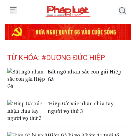
Trang chủ Tag
TỪ KHÓA: #DƯƠNG ĐỨC HIỆP
Bất ngờ nhan sắc con gái Hiệp
Gà
'Hiệp Gà' xác nhận chia tay
người vợ thứ 3
Hiệp Gà bị vợ 3 kém 11 tuổi tố