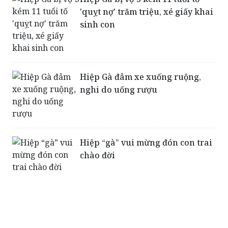
'quỵt nợ' trăm triệu, xé giấy khai
sinh con
Hiệp Gà đâm xe xuống ruộng,
nghi do uống rượu
Hiệp “gà” vui mừng đón con trai
chào đời