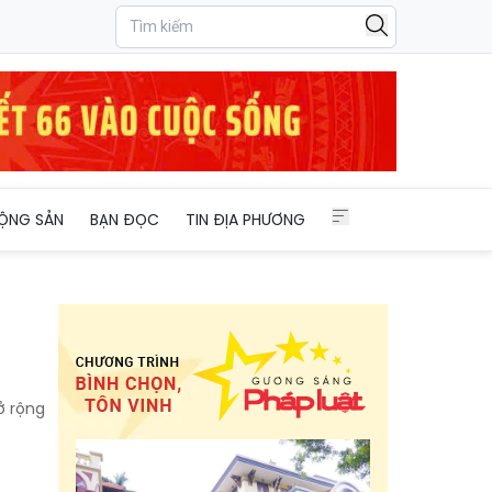
ỘNG SẢN
BẠN ĐỌC
TIN ĐỊA PHƯƠNG
ở rộng