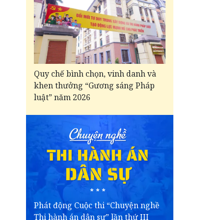
Quy chế bình chọn, vinh danh và
khen thưởng “Gương sáng Pháp
luật” năm 2026
Phát động Cuộc thi “Chuyện nghề
Thi hành án dân sự” lần thứ III