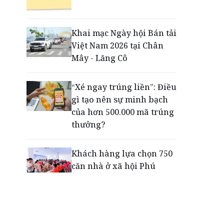
Động lực cho doanh
nghiệp nhà nước: Giải bài
toán thưởng vượt kế
Khai mạc Ngày hội Bán tải
hoạch
Việt Nam 2026 tại Chân
Mây - Lăng Cô
Phú Quốc - Thiên đường
lập nghiệp của người trẻ
“Xé ngay trúng liền”: Điều
toàn cầu
gì tạo nên sự minh bạch
của hơn 500.000 mã trúng
thưởng?
Khách hàng lựa chọn 750
căn nhà ở xã hội Phú
Cường Home – Phú Quý
trong hơn 3 giờ
Thông báo tìm người