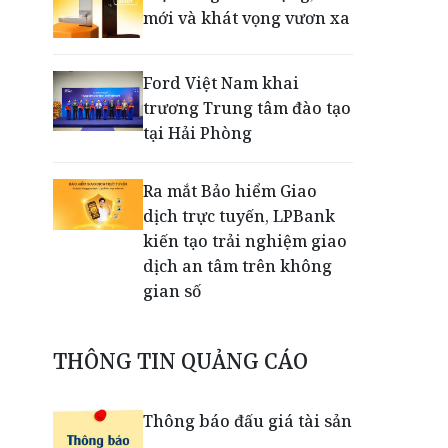
mới và khát vọng vươn xa
Ford Việt Nam khai
trương Trung tâm đào tạo
tại Hải Phòng
Ra mắt Bảo hiểm Giao
dịch trực tuyến, LPBank
kiến tạo trải nghiệm giao
dịch an tâm trên không
gian số
Dấu mốc khẳng định năng
THÔNG TIN QUẢNG CÁO
lực vận hành và thích ứng
của TCIT
Thông báo đấu giá tài sản