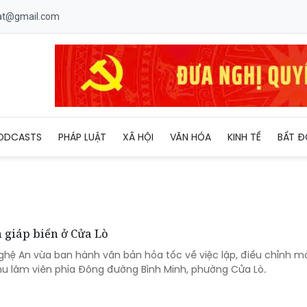
uat@gmail.com
ODCASTS
PHÁP LUẬT
XÃ HỘI
VĂN HÓA
KINH TẾ
BẤT Đ
 giáp biển ở Cửa Lò
Nghệ An vừa ban hành văn bản hỏa tốc về việc lập, điều chỉnh m
khu lâm viên phía Đông đường Bình Minh, phường Cửa Lò.