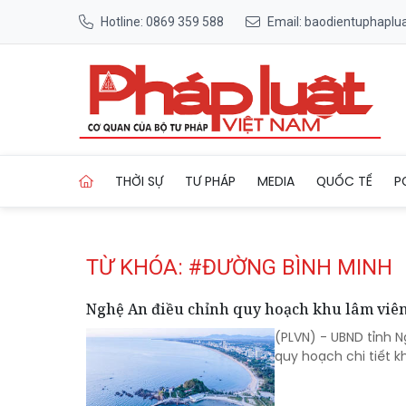
Hotline: 0869 359 588
Email: baodientuphapl
Trang chủ Tag
THỜI SỰ
TƯ PHÁP
MEDIA
QUỐC TẾ
P
TỪ KHÓA: #ĐƯỜNG BÌNH MINH
Nghệ An điều chỉnh quy hoạch khu lâm viên
(PLVN) - UBND tỉnh 
quy hoạch chi tiết 