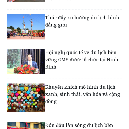
Du lịch TP Hồ Chí Minh tăng tốc
trong biến động, khẳng định vị
thế điểm đến an toàn
Thúc đẩy xu hướng du lịch bình
đẳng giới
Hội nghị quốc tế về du lịch bền
vững GMS được tổ chức tại Ninh
Bình
Khuyến khích mô hình du lịch
xanh, sinh thái, văn hóa và cộng
đồng