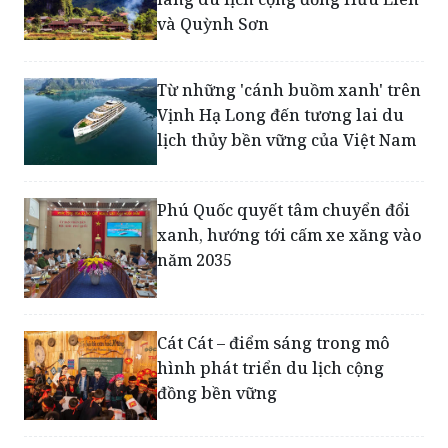
Đầu tư thêm ngân sách cho 2
làng du lịch cộng đồng Hữu Liên
và Quỳnh Sơn
Từ những 'cánh buồm xanh' trên
Vịnh Hạ Long đến tương lai du
lịch thủy bền vững của Việt Nam
Phú Quốc quyết tâm chuyển đổi
xanh, hướng tới cấm xe xăng vào
năm 2035
Cát Cát – điểm sáng trong mô
hình phát triển du lịch cộng