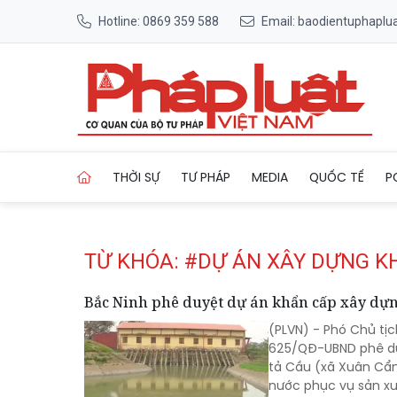
Hotline: 0869 359 588
Email: baodientuphapl
Trang chủ Tag
THỜI SỰ
TƯ PHÁP
MEDIA
QUỐC TẾ
P
TỪ KHÓA: #DỰ ÁN XÂY DỰNG K
Bắc Ninh phê duyệt dự án khẩn cấp xây dự
(PLVN) - Phó Chủ tịc
625/QĐ-UBND phê du
tả Cầu (xã Xuân Cẩ
nước phục vụ sản xu