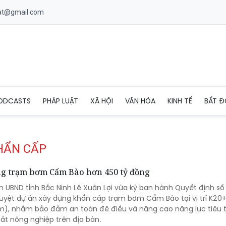
uat@gmail.com
ODCASTS
PHÁP LUẬT
XÃ HỘI
VĂN HÓA
KINH TẾ
BẤT Đ
HẨN CẤP
ng trạm bơm Cẩm Bào hơn 450 tỷ đồng
h UBND tỉnh Bắc Ninh Lê Xuân Lợi vừa ký ban hành Quyết định số
yệt dự án xây dựng khẩn cấp trạm bơm Cẩm Bào tại vị trí K20
m), nhằm bảo đảm an toàn đê điều và nâng cao năng lực tiêu 
ất nông nghiệp trên địa bàn.