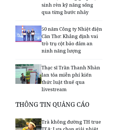
sinh rèn kỹ năng sống
qua từng bước nhảy
50 năm Công ty Nhiệt điện
Cần Thơ: Khẳng định vai
trò trụ cột bảo đảm an
ninh năng lượng
Thạc sĩ Trần Thanh Nhàn
lan tỏa miễn phí kiến
thức luật thuế qua
livestream
THÔNG TIN QUẢNG CÁO
Giải mã bộ 3 trụ cột giúp
TPBank liên tục trụ vững
Top 10 Ngân hàng tư
Trà không đường TH true
nhân uy tín
TEA: Lựa chọn giải nhiệt