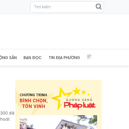
ỘNG SẢN
BẠN ĐỌC
TIN ĐỊA PHƯƠNG
+300 đê
thoát