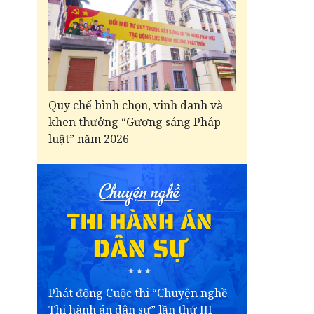
Quy chế bình chọn, vinh danh và
khen thưởng “Gương sáng Pháp
luật” năm 2026
Phát động Cuộc thi “Chuyện nghề
Thi hành án dân sự” lần thứ III