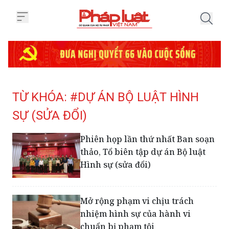
Trang chủ Tag
TỪ KHÓA: #DỰ ÁN BỘ LUẬT HÌNH
SỰ (SỬA ĐỔI)
Phiên họp lần thứ nhất Ban soạn
thảo, Tổ biên tập dự án Bộ luật
Hình sự (sửa đổi)
Mở rộng phạm vi chịu trách
nhiệm hình sự của hành vi
chuẩn bị phạm tội