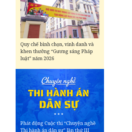
Quy chế bình chọn, vinh danh và
khen thưởng “Gương sáng Pháp
luật” năm 2026
Phát động Cuộc thi “Chuyện nghề
Thi hành án dân sự” lần thứ III