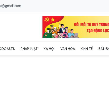
uat@gmail.com
ODCASTS
PHÁP LUẬT
XÃ HỘI
VĂN HÓA
KINH TẾ
BẤT Đ