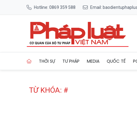
Hotline: 0869 359 588
Email: baodientuphapl
Trang chủ Tag
THỜI SỰ
TƯ PHÁP
MEDIA
QUỐC TẾ
P
TỪ KHÓA: #