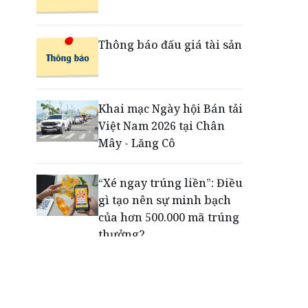
đổi mới trải nghiệm
thanh toán cho doanh
nghiệp với thẻ ghi nợ phi
Thông báo đấu giá tài sản
vật lý
Cuộc tìm kiếm và vá lại
Khai mạc Ngày hội Bán tải
những 'trái tim lỗi'
Việt Nam 2026 tại Chân
Mây - Lăng Cô
“Xé ngay trúng liền”: Điều
gì tạo nên sự minh bạch
của hơn 500.000 mã trúng
thưởng?
Khách hàng lựa chọn 750
căn nhà ở xã hội Phú