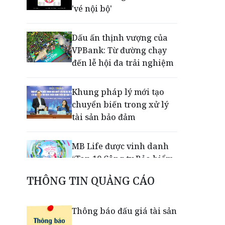
'vé nội bộ'
Dấu ấn thịnh vượng của
VPBank: Từ đường chạy
đến lễ hội đa trải nghiệm
Khung pháp lý mới tạo
chuyển biến trong xử lý
tài sản bảo đảm
MB Life được vinh danh
“Top 10 Công ty Bảo hiểm
Nhân thọ uy tín 2026”
THÔNG TIN QUẢNG CÁO
VPBank, FINAN và
Thông báo đấu giá tài sản
Mastercard tiên phong