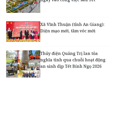
Gia Lai yêu cầu sở, ngành bắt tay
ngay vào công việc sau Tết
Xã Vĩnh Thuận (tỉnh An Giang):
Diện mạo mới, tầm vóc mới
Thủy điện Quảng Trị lan tỏa
nghĩa tình qua chuỗi hoạt động
an sinh dịp Tết Bính Ngọ 2026