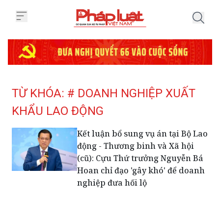
Trang chủ Tag
TỪ KHÓA: # DOANH NGHIỆP XUẤT
KHẨU LAO ĐỘNG
Kết luận bổ sung vụ án tại Bộ Lao
động - Thương binh và Xã hội
(cũ): Cựu Thứ trưởng Nguyễn Bá
Hoan chỉ đạo 'gây khó' để doanh
nghiệp đưa hối lộ