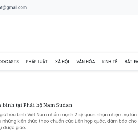
uat@gmail.com
ODCASTS
PHÁP LUẬT
XÃ HỘI
VĂN HÓA
KINH TẾ
BẤT Đ
a bình tại Phái bộ Nam Sudan
giữ hòa bình Việt Nam nhấn mạnh 2 sỹ quan nhận nhiệm vụ lần
ủ những kiến thức theo chuẩn của Liên hợp quốc, đảm bảo cho 
ụ được giao.