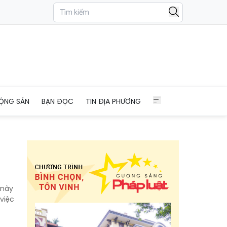
ỘNG SẢN
BẠN ĐỌC
TIN ĐỊA PHƯƠNG
 này
việc