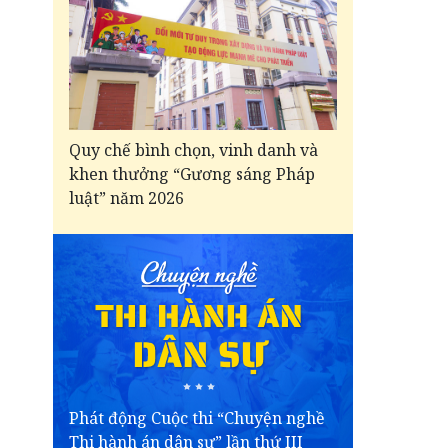
Quy chế bình chọn, vinh danh và
khen thưởng “Gương sáng Pháp
luật” năm 2026
Phát động Cuộc thi “Chuyện nghề
Thi hành án dân sự” lần thứ III