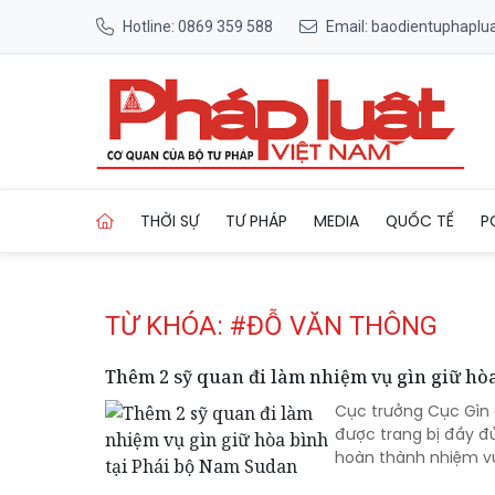
Hotline: 0869 359 588
Email: baodientuphapl
Trang chủ Tag
THỜI SỰ
TƯ PHÁP
MEDIA
QUỐC TẾ
P
TỪ KHÓA: #ĐỖ VĂN THÔNG
Thêm 2 sỹ quan đi làm nhiệm vụ gìn giữ hò
Cục trưởng Cục Gìn 
được trang bị đầy đ
hoàn thành nhiệm v