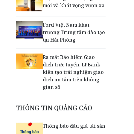
mới và khát vọng vươn xa
Ford Việt Nam khai
trương Trung tâm đào tạo
tại Hải Phòng
Ra mắt Bảo hiểm Giao
dịch trực tuyến, LPBank
kiến tạo trải nghiệm giao
dịch an tâm trên không
gian số
Dấu mốc khẳng định năng
THÔNG TIN QUẢNG CÁO
lực vận hành và thích ứng
của TCIT
Thông báo đấu giá tài sản