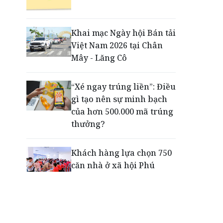
Động lực cho doanh
nghiệp nhà nước: Giải bài
toán thưởng vượt kế
Khai mạc Ngày hội Bán tải
hoạch
Việt Nam 2026 tại Chân
Mây - Lăng Cô
Phú Quốc - Thiên đường
lập nghiệp của người trẻ
“Xé ngay trúng liền”: Điều
toàn cầu
gì tạo nên sự minh bạch
của hơn 500.000 mã trúng
thưởng?
Khách hàng lựa chọn 750
căn nhà ở xã hội Phú
Cường Home – Phú Quý
trong hơn 3 giờ
Thông báo tìm người