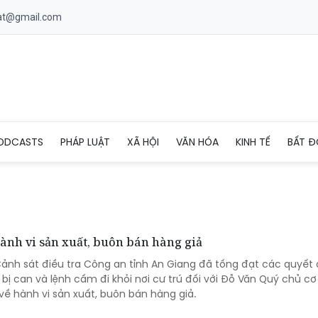
uat@gmail.com
ODCASTS
PHÁP LUẬT
XÃ HỘI
VĂN HÓA
KINH TẾ
BẤT Đ
hành vi sản xuất, buôn bán hàng giả
ảnh sát điều tra Công an tỉnh An Giang đã tống đạt các quyết 
ố bị can và lệnh cấm đi khỏi nơi cư trú đối với Đỗ Văn Quý chủ cơ
về hành vi sản xuất, buôn bán hàng giả.