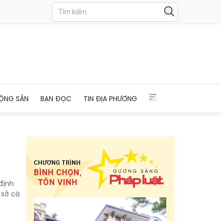
ỘNG SẢN
BẠN ĐỌC
TIN ĐỊA PHƯƠNG
định
 sở cà