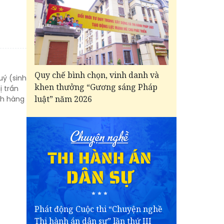
Quy chế bình chọn, vinh danh và
uý (sinh
khen thưởng “Gương sáng Pháp
ị trấn
luật” năm 2026
ính hàng
Phát động Cuộc thi “Chuyện nghề
Thi hành án dân sự” lần thứ III