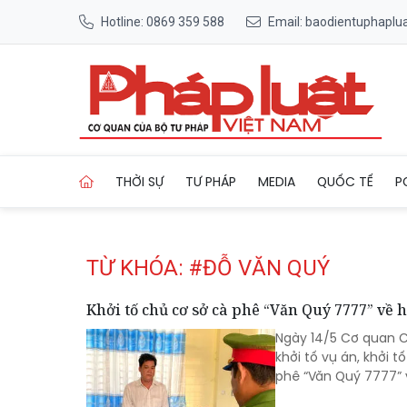
Hotline: 0869 359 588
Email: baodientuphapl
Trang chủ Tag
THỜI SỰ
TƯ PHÁP
MEDIA
QUỐC TẾ
P
TỪ KHÓA: #ĐỖ VĂN QUÝ
Khởi tố chủ cơ sở cà phê “Văn Quý 7777” về 
Ngày 14/5 Cơ quan C
khởi tố vụ án, khởi t
phê “Văn Quý 7777” 