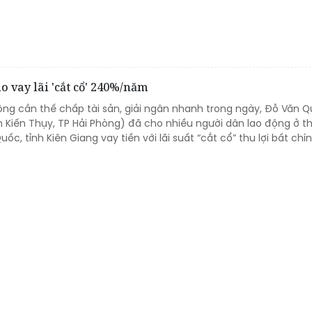
 vay lãi 'cắt cổ' 240%/năm
ng cần thế chấp tài sản, giải ngân nhanh trong ngày, Đỗ Văn Q
Kiến Thụy, TP Hải Phòng) đã cho nhiều người dân lao động ở th
ốc, tỉnh Kiên Giang vay tiền với lãi suất “cắt cổ” thu lợi bất ch