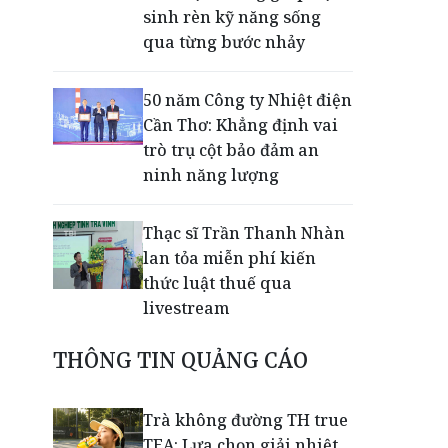
sinh rèn kỹ năng sống
qua từng bước nhảy
50 năm Công ty Nhiệt điện
Cần Thơ: Khẳng định vai
trò trụ cột bảo đảm an
ninh năng lượng
Thạc sĩ Trần Thanh Nhàn
lan tỏa miễn phí kiến
thức luật thuế qua
livestream
THÔNG TIN QUẢNG CÁO
Giải mã bộ 3 trụ cột giúp
TPBank liên tục trụ vững
Top 10 Ngân hàng tư
Trà không đường TH true
nhân uy tín
TEA: Lựa chọn giải nhiệt