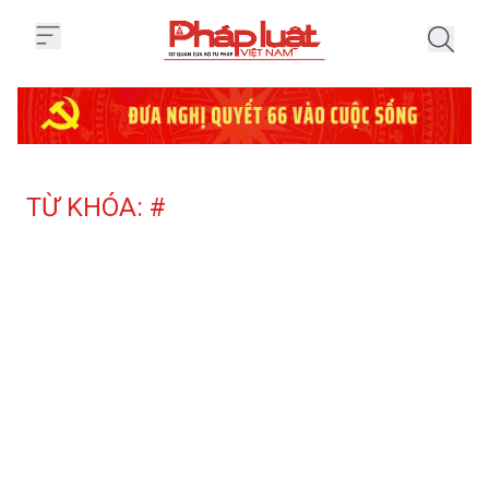
Trang chủ Tag
TỪ KHÓA: #