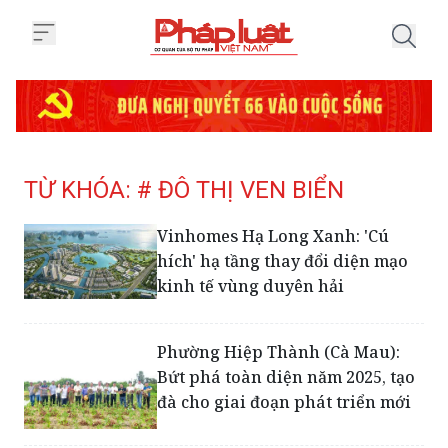
Trang chủ Tag
TỪ KHÓA: # ĐÔ THỊ VEN BIỂN
Vinhomes Hạ Long Xanh: 'Cú
hích' hạ tầng thay đổi diện mạo
kinh tế vùng duyên hải
Phường Hiệp Thành (Cà Mau):
Bứt phá toàn diện năm 2025, tạo
đà cho giai đoạn phát triển mới
Palmera Quảng Ngãi chính thức
khởi công, kỳ vọng cú hích đô thị