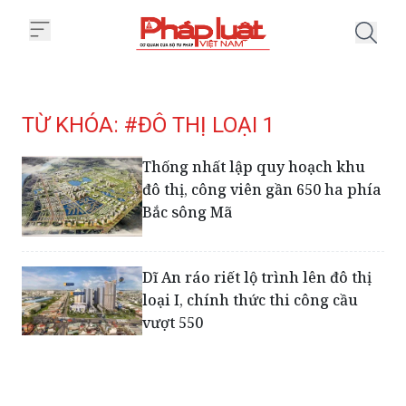
Trang chủ Tag
TỪ KHÓA: #ĐÔ THỊ LOẠI 1
Thống nhất lập quy hoạch khu
đô thị, công viên gần 650 ha phía
Bắc sông Mã
Dĩ An ráo riết lộ trình lên đô thị
loại I, chính thức thi công cầu
vượt 550