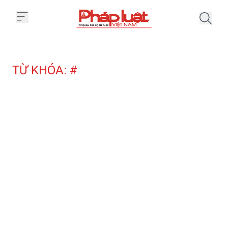
Trang chủ Tag
TỪ KHÓA: #