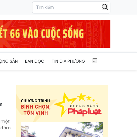
ỘNG SẢN
BẠN ĐỌC
TIN ĐỊA PHƯƠNG
ển
n một
o đảm