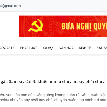
uat@gmail.com
ODCASTS
PHÁP LUẬT
XÃ HỘI
VĂN HÓA
KINH TẾ
BẤT Đ
 gần Sân bay Cát Bi khiến nhiều chuyến bay phải chuy
ại khu vực tiếp cận của Cảng Hàng không quốc tế Cát Bi xuất hiệ
c nhiều chuyến bay phải bay chờ, chuyển hướng hạ cánh để bả