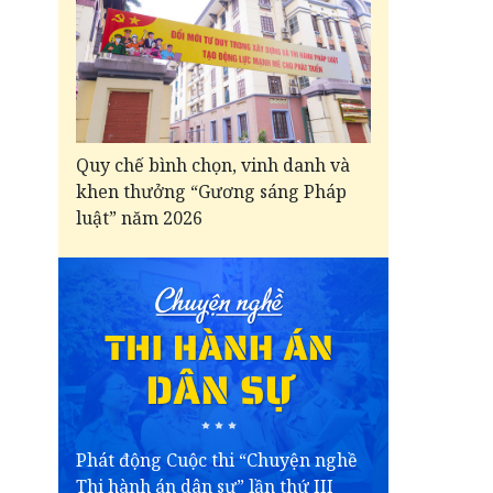
Quy chế bình chọn, vinh danh và
khen thưởng “Gương sáng Pháp
luật” năm 2026
Phát động Cuộc thi “Chuyện nghề
Thi hành án dân sự” lần thứ III