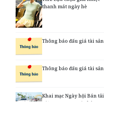
thanh mát ngày hè
Nắm chuỗi phân phối ô tô
và VETC, Tasco (HUT) thu
gần 21.900 tỷ đồng trong
nửa đầu năm
Thông báo đấu giá tài sản
Thông báo đấu giá tài sản
Khai mạc Ngày hội Bán tải
Việt Nam 2026 tại Chân
Mây - Lăng Cô
“Xé ngay trúng liền”: Điều