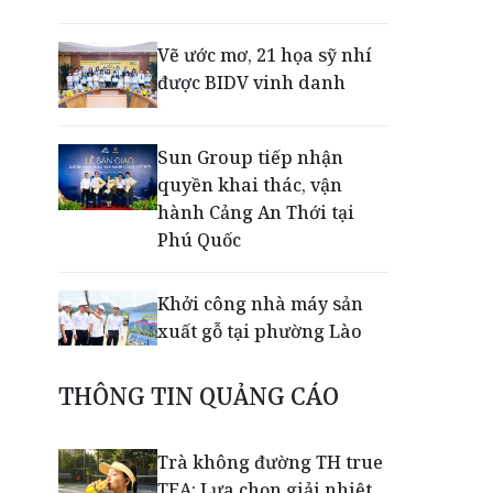
Vẽ ước mơ, 21 họa sỹ nhí
được BIDV vinh danh
Sun Group tiếp nhận
quyền khai thác, vận
hành Cảng An Thới tại
Phú Quốc
Khởi công nhà máy sản
xuất gỗ tại phường Lào
Cai
THÔNG TIN QUẢNG CÁO
Nối lại đường bay Cần
Thơ - Đà Lạt sau gần 6
Trà không đường TH true
năm
TEA: Lựa chọn giải nhiệt