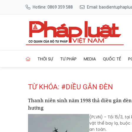
Hotline: 0869 359 588
Email: baodientuphapl
Trang chủ Tag
THỜI SỰ
TƯ PHÁP
MEDIA
QUỐC TẾ
P
TỪ KHÓA: #DIỀU GẮN ĐÈN
Thanh niên sinh năm 1998 thả diều gắn đèn
hướng
(PLVN) - Tối 15/3, t
vật thể bay lạ, buộ
an toàn.