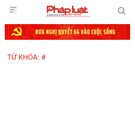
Trang chủ Tag
TỪ KHÓA: #