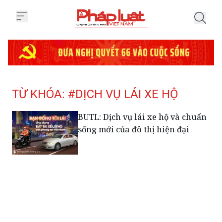
Trang chủ Tag
TỪ KHÓA: #DỊCH VỤ LÁI XE HỘ
BUTL: Dịch vụ lái xe hộ và chuẩn
sống mới của đô thị hiện đại