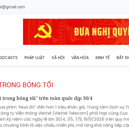
uat@gmail.com
ODCASTS
PHÁP LUẬT
XÃ HỘI
VĂN HÓA
KINH TẾ
BẤT Đ
 TRONG BÓNG TỐI
trong bóng tối” trên toàn quốc dịp 30/4
đưa phim “Mưa đỏ” đến hơn 1 triệu khán giả, Trung tâm Dịch vụ 
Công ty Viễn thông Viettel (Viettel Telecom) phối hợp cùng Cục
him kỷ niệm các ngày lễ lớn 30/4, 1/5, 7/5, 19/5/2026 trên quy m
chương trình là việc chiếu miễn phí, mở rộng khả năng tiếp cận