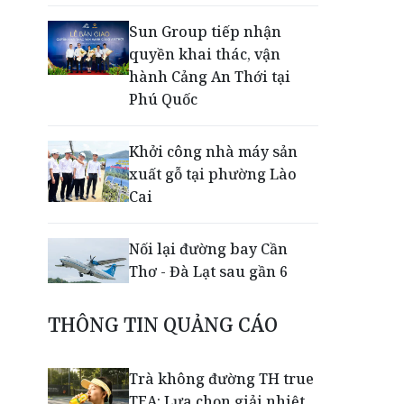
Sun Group tiếp nhận
quyền khai thác, vận
hành Cảng An Thới tại
Phú Quốc
Khởi công nhà máy sản
xuất gỗ tại phường Lào
Cai
Nối lại đường bay Cần
Thơ - Đà Lạt sau gần 6
năm
THÔNG TIN QUẢNG CÁO
Nắm chuỗi phân phối ô tô
và VETC, Tasco (HUT) thu
Trà không đường TH true
gần 21.900 tỷ đồng trong
TEA: Lựa chọn giải nhiệt