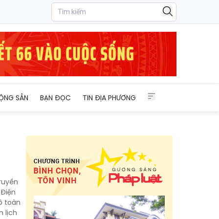
ỘNG SẢN
BẠN ĐỌC
TIN ĐỊA PHƯƠNG
Truyền
 Điện
ô toàn
 lịch