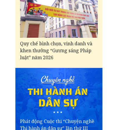
Quy chế bình chọn, vinh danh và
khen thưởng “Gương sáng Pháp
luật” năm 2026
Phát động Cuộc thi “Chuyện nghề
Thi hành án dân sự” lần thứ III