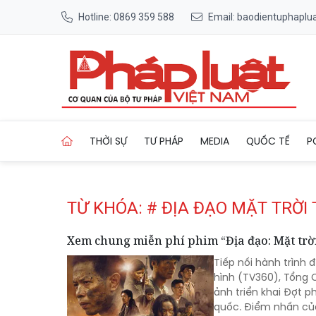
Hotline: 0869 359 588
Email: baodientuphapl
Trang chủ Tag
THỜI SỰ
TƯ PHÁP
MEDIA
QUỐC TẾ
P
TỪ KHÓA: # ĐỊA ĐẠO MẶT TRỜI
Xem chung miễn phí phim “Địa đạo: Mặt trời 
Tiếp nối hành trình 
hình (TV360), Tổng 
ảnh triển khai Đợt p
quốc. Điểm nhấn của 