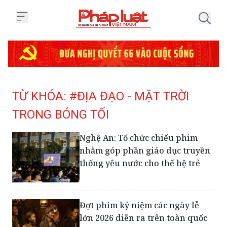
Trang chủ Tag
TỪ KHÓA: #ĐỊA ĐẠO - MẶT TRỜI
TRONG BÓNG TỐI
Nghệ An: Tổ chức chiếu phim
nhằm góp phần giáo dục truyền
thống yêu nước cho thế hệ trẻ
Đợt phim kỷ niệm các ngày lễ
lớn 2026 diễn ra trên toàn quốc