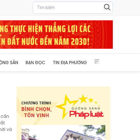
ỘNG SẢN
BẠN ĐỌC
TIN ĐỊA PHƯƠNG
 cần
uất
hời và