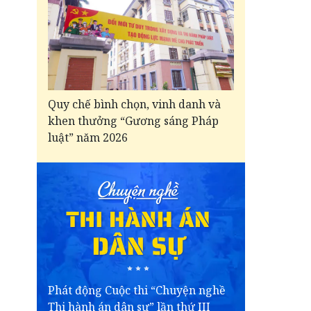
Quy chế bình chọn, vinh danh và
khen thưởng “Gương sáng Pháp
luật” năm 2026
Phát động Cuộc thi “Chuyện nghề
Thi hành án dân sự” lần thứ III