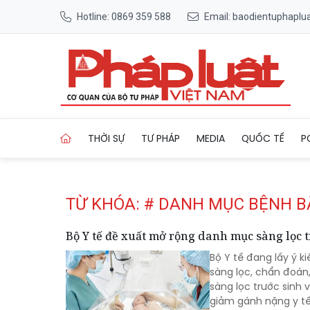
Hotline: 0869 359 588
Email: baodientuphapl
Trang chủ Tag
THỜI SỰ
TƯ PHÁP
MEDIA
QUỐC TẾ
P
TỪ KHÓA: # DANH MỤC BỆNH B
Bộ Y tế đề xuất mở rộng danh mục sàng lọc t
Bộ Y tế đang lấy ý 
sàng lọc, chẩn đoán,
sàng lọc trước sinh 
giảm gánh nặng y tế