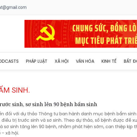
uat@gmail.com
ODCASTS
PHÁP LUẬT
XÃ HỘI
VĂN HÓA
KINH TẾ
BẤT Đ
ẨM SINH.
rước sinh, sơ sinh lên 90 bệnh bẩm sinh
kiến đối với dự thảo Thông tư ban hành danh mục bệnh bẩm sinh
 điều trị trước sinh và sơ sinh. Theo dự thảo, số bệnh được đề x
và sơ sinh tăng lên 90 bệnh, nhằm phát hiện sớm, can thiệp kịp t
 - xã hội.