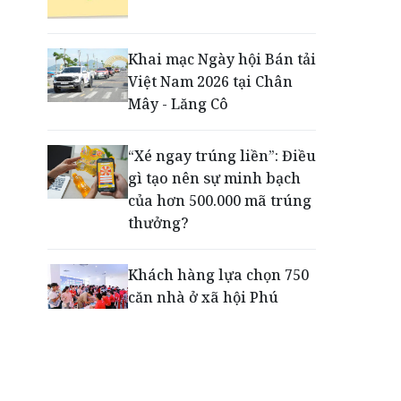
Động lực cho doanh
nghiệp nhà nước: Giải bài
toán thưởng vượt kế
Khai mạc Ngày hội Bán tải
hoạch
Việt Nam 2026 tại Chân
Mây - Lăng Cô
Phú Quốc - Thiên đường
lập nghiệp của người trẻ
“Xé ngay trúng liền”: Điều
toàn cầu
gì tạo nên sự minh bạch
của hơn 500.000 mã trúng
thưởng?
Khách hàng lựa chọn 750
căn nhà ở xã hội Phú
Cường Home – Phú Quý
trong hơn 3 giờ
Thông báo tìm người