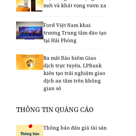
mới và khát vọng vươn xa
Ford Việt Nam khai
trương Trung tâm đào tạo
tại Hải Phòng
Ra mắt Bảo hiểm Giao
dịch trực tuyến, LPBank
kiến tạo trải nghiệm giao
dịch an tâm trên không
gian số
Dấu mốc khẳng định năng
THÔNG TIN QUẢNG CÁO
lực vận hành và thích ứng
của TCIT
Thông báo đấu giá tài sản