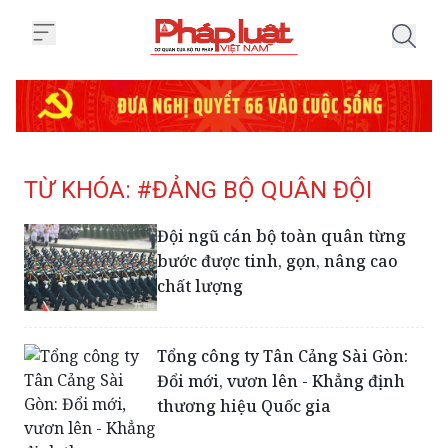
Trang chủ Tag
TỪ KHÓA: #ĐẢNG BỘ QUÂN ĐỘI
Đội ngũ cán bộ toàn quân từng
bước được tinh, gọn, nâng cao
chất lượng
Tổng công ty Tân Cảng Sài Gòn:
Đổi mới, vươn lên - Khẳng định
thương hiệu Quốc gia