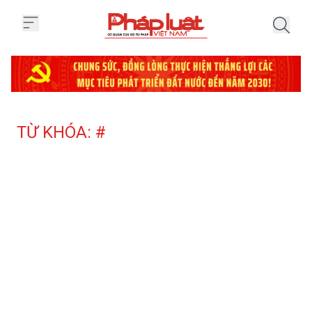
Trang chủ Tag
TỪ KHÓA: #