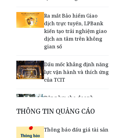
Ra mắt Bảo hiểm Giao
dịch trực tuyến, LPBank
kiến tạo trải nghiệm giao
dịch an tâm trên không
gian số
Dấu mốc khẳng định năng
lực vận hành và thích ứng
của TCIT
Động lực cho doanh
nghiệp nhà nước: Giải bài
THÔNG TIN QUẢNG CÁO
toán thưởng vượt kế
hoạch
Thông báo đấu giá tài sản