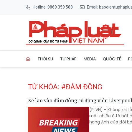
Hotline: 0869 359 588
Email: baodientuphapl
Trang chủ Tag
THỜI SỰ
TƯ PHÁP
MEDIA
QUỐC TẾ
P
TỪ KHÓA: #ĐÁM ĐÔNG
Xe lao vào đám đông cổ động viên Liverpool
(PLVN) - Không khí lễ
một chiếc ô tô bất
hạng Anh của đội bón