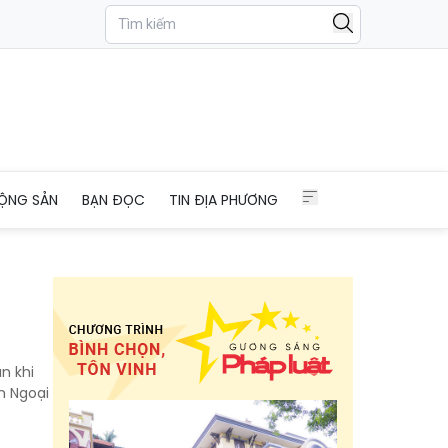
ỘNG SẢN
BẠN ĐỌC
TIN ĐỊA PHƯƠNG
n khi
h Ngoại