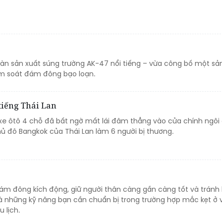
oàn sản xuất súng trường AK-47 nổi tiếng – vừa công bố một s
ểm soát đám đông bạo loạn.
 tiếng Thái Lan
 xe ôtô 4 chỗ đã bất ngờ mất lái đâm thẳng vào cửa chính ngôi
hủ đô Bangkok của Thái Lan làm 6 người bị thương.
đám đông kích động, giữ người thân càng gần càng tốt và tránh 
à những kỹ năng bạn cần chuẩn bị trong trường hợp mắc kẹt ở 
 lịch.