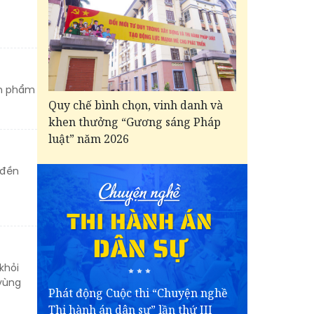
ản phẩm
Quy chế bình chọn, vinh danh và
khen thưởng “Gương sáng Pháp
luật” năm 2026
 đền
khỏi
vùng
Phát động Cuộc thi “Chuyện nghề
Thi hành án dân sự” lần thứ III