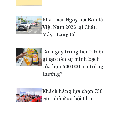
Phú Quốc - Thiên đường
lập nghiệp của người trẻ
toàn cầu
Khai mạc Ngày hội Bán tải
Việt Nam 2026 tại Chân
Tiếp sức thế hệ trẻ phát
Mây - Lăng Cô
triển toàn diện ngay từ
những sân chơi học
“Xé ngay trúng liền”: Điều
đường
gì tạo nên sự minh bạch
của hơn 500.000 mã trúng
thưởng?
Khách hàng lựa chọn 750
căn nhà ở xã hội Phú
Cường Home – Phú Quý
trong hơn 3 giờ
Thông báo tìm người