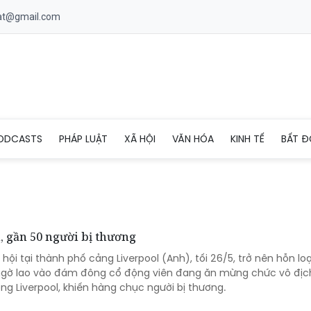
uat@gmail.com
ODCASTS
PHÁP LUẬT
XÃ HỘI
VĂN HÓA
KINH TẾ
BẤT Đ
, gần 50 người bị thương
 hội tại thành phố cảng Liverpool (Anh), tối 26/5, trở nên hỗn loạ
 ngờ lao vào đám đông cổ động viên đang ăn mừng chức vô địc
g Liverpool, khiến hàng chục người bị thương.