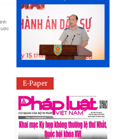
tình
được
E-Paper