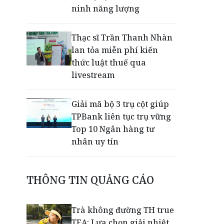
ninh năng lượng
Thạc sĩ Trần Thanh Nhàn
lan tỏa miễn phí kiến
thức luật thuế qua
livestream
Giải mã bộ 3 trụ cột giúp
TPBank liên tục trụ vững
Top 10 Ngân hàng tư
nhân uy tín
EVNHCMC kỷ niệm 50 năm
THÔNG TIN QUẢNG CÁO
thành lập và đón nhận
Huân chương Lao động
Hạng 3
Trà không đường TH true
TEA: Lựa chọn giải nhiệt