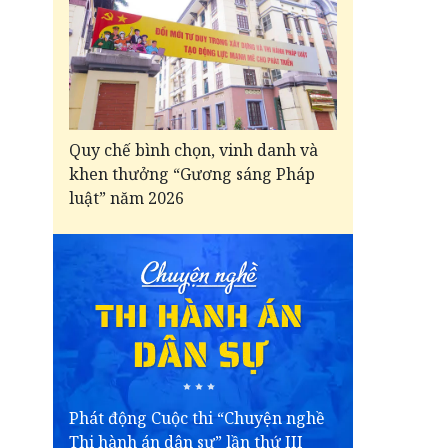
Quy chế bình chọn, vinh danh và
khen thưởng “Gương sáng Pháp
luật” năm 2026
Phát động Cuộc thi “Chuyện nghề
Thi hành án dân sự” lần thứ III