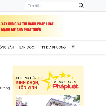
ỘNG SẢN
BẠN ĐỌC
TIN ĐỊA PHƯƠNG
 tướng,