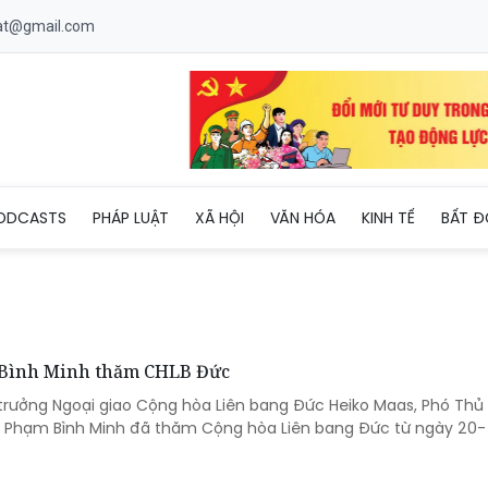
uat@gmail.com
ODCASTS
PHÁP LUẬT
XÃ HỘI
VĂN HÓA
KINH TẾ
BẤT Đ
 Bình Minh thăm CHLB Đức
 trưởng Ngoại giao Cộng hòa Liên bang Đức Heiko Maas, Phó Thủ
o Phạm Bình Minh đã thăm Cộng hòa Liên bang Đức từ ngày 20-