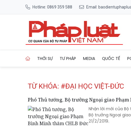
Hotline: 0869 359 588
Email: baodientuphapl
Trang chủ Tag
THỜI SỰ
TƯ PHÁP
MEDIA
QUỐC TẾ
P
TỪ KHÓA: #ĐẠI HỌC VIỆT-ĐỨC
Phó Thủ tướng, Bộ trưởng Ngoại giao Phạm
Nhận lời mời của Bộ
Bộ trưởng Ngoại gia
21/2/2019.