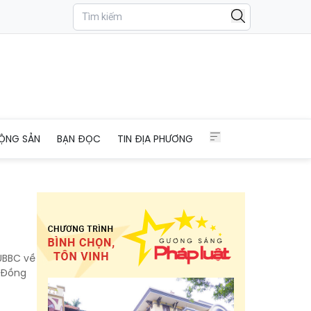
ỘNG SẢN
BẠN ĐỌC
TIN ĐỊA PHƯƠNG
UBBC về
h Đồng