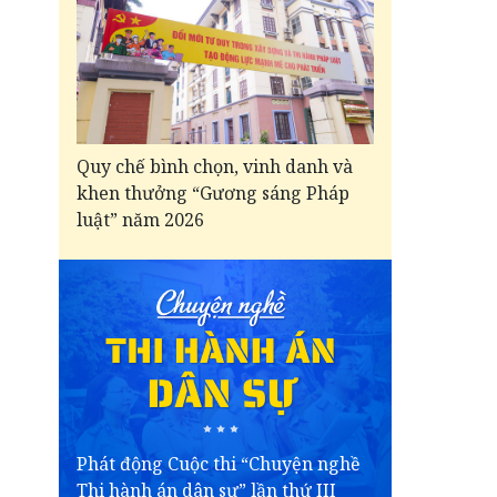
Quy chế bình chọn, vinh danh và
khen thưởng “Gương sáng Pháp
luật” năm 2026
Phát động Cuộc thi “Chuyện nghề
Thi hành án dân sự” lần thứ III