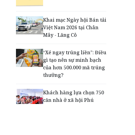
Chọn đúng đầu tàu: Danh
mục doanh nghiệp nhà
nước mạnh và bài toán
Khai mạc Ngày hội Bán tải
giao nhiệm vụ
Việt Nam 2026 tại Chân
Mây - Lăng Cô
Dự án Cảng Hàng không
Quảng Trị tăng tốc về đích
“Xé ngay trúng liền”: Điều
gì tạo nên sự minh bạch
của hơn 500.000 mã trúng
thưởng?
Khách hàng lựa chọn 750
căn nhà ở xã hội Phú
Cường Home – Phú Quý
trong hơn 3 giờ
Thông báo tìm người