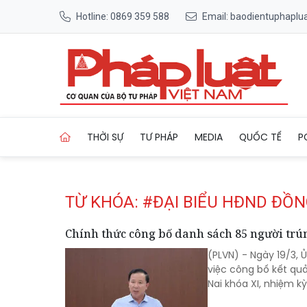
Hotline: 0869 359 588
Email: baodientuphapl
Trang chủ Tag
THỜI SỰ
TƯ PHÁP
MEDIA
QUỐC TẾ
P
TỪ KHÓA: #ĐẠI BIỂU HĐND ĐỒN
Chính thức công bố danh sách 85 người trú
(PLVN) - Ngày 19/3,
việc công bố kết qu
Nai khóa XI, nhiệm k