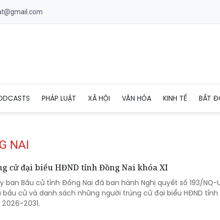
uat@gmail.com
ODCASTS
PHÁP LUẬT
XÃ HỘI
VĂN HÓA
KINH TẾ
BẤT Đ
G NAI
ng cử đại biểu HĐND tỉnh Đồng Nai khóa XI
 Ủy ban Bầu cử tỉnh Đồng Nai đã ban hành Nghị quyết số 193/NQ-
ả bầu cử và danh sách những người trúng cử đại biểu HĐND tỉn
ỳ 2026-2031.