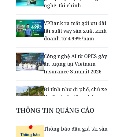
nghệ, tài chính
VPBank ra mắt gói ưu đãi
lãi suất vay sản xuất kinh
doanh từ 4,99%/năm
Công nghệ AI từ OPES gây
ấn tượng tại Vietnam
Insurance Summit 2026
Đi tỉnh như đi phố, chủ xe
VinFast yên tâm nhờ
mạng lưới xưởng dịch vụ
THÔNG TIN QUẢNG CÁO
có mặt khắp 34 tỉnh,
thành phố
Thông báo đấu giá tài sản